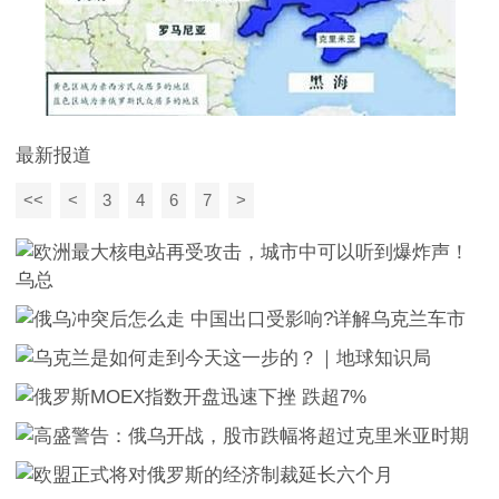
最新报道
<<
<
3
4
6
7
>