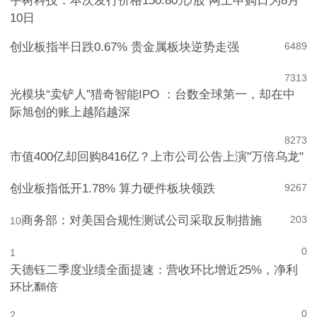
宇树科技：本次发行价格150.80元/股 网上申购日为8月
10日
创业板指半日跌0.67% 贵金属板块逆势走强
6
489
7
313
光模块“卖铲人”猎奇智能IPO ：台数全球第一，却在中
际旭创的账上越陷越深
8
273
市值400亿却回购8416亿？上市公司公告上演"万倍乌龙"
创业板指低开1.78% 算力硬件板块领跌
9
267
商务部：对美国合规性测试公司采取反制措施
203
10
0
1
天德钰二季度业绩全面提速：营收环比增近25%，净利
环比翻倍
0
2