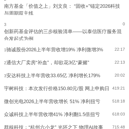
南方基金「价值之上」刘文良： “固收+”锚定2026科技
与周期双主线
0
3
创新药基金评估的三步核验清单——以泰信医疗服务混
合发起式为例
驰诚股份2026上半年营收增19% 净利微增3%
22:17
1
通信大厂卖房“补血”，却欲花3亿“豪赌”
22:13
2
安达科技上半年营收33.65亿 净利增长179%
20:02
3
宇树科技：本次发行价格150.80元/股 网上申购日
4
19:21
微创光电2026上半年营收增长 51% 净利扭亏
5
18:18
众诚科技上半年营收增41% 净利翻1.5倍扭亏
6
18:03
群核科技：“杭州六小龙” 光环之下 物理AI故事
7
15:48