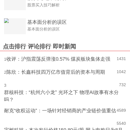
股票买入技巧解析
基本面分析的误区
基本面分析的误区
点击排行
评论排行
即时新闻
收评：沪指震荡反弹涨0.57% 煤炭板块集体走强
1431
1
陈欣：长鑫科技四万亿市值背后的资本与周期
1042
2
732
3
群核科技：“杭州六小龙” 光环之下 物理AI故事有水分
吗？
耐克“收权运动”：一场针对经销商的产业链价值重估
4
589
5
540