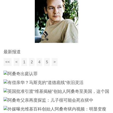
最新报道
<<
<
1
2
4
5
>