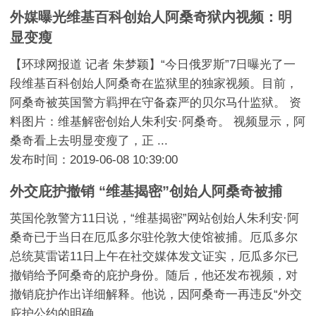
外媒曝光维基百科创始人阿桑奇狱内视频：明
显变瘦
【环球网报道 记者 朱梦颖】“今日俄罗斯”7日曝光了一
段维基百科创始人阿桑奇在监狱里的独家视频。目前，
阿桑奇被英国警方羁押在守备森严的贝尔马什监狱。 资
料图片：维基解密创始人朱利安·阿桑奇。 视频显示，阿
桑奇看上去明显变瘦了，正 ...
发布时间：2019-06-08 10:39:00
外交庇护撤销 “维基揭密”创始人阿桑奇被捕
英国伦敦警方11日说，“维基揭密”网站创始人朱利安·阿
桑奇已于当日在厄瓜多尔驻伦敦大使馆被捕。厄瓜多尔
总统莫雷诺11日上午在社交媒体发文证实，厄瓜多尔已
撤销给予阿桑奇的庇护身份。随后，他还发布视频，对
撤销庇护作出详细解释。他说，因阿桑奇一再违反“外交
庇护公约的明确 ...