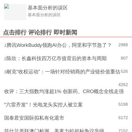
基本面分析的误区
基本面分析的误区
点击排行
评论排行
即时新闻
腾讯WorkBuddy领跑AI办公，阿里和字节急了？
2988
1
陈欣：长鑫科技四万亿市值背后的资本与周期
807
2
耐克“收权运动”：一场针对经销商的产业链价值重估
526
3
4
262
收评：三大指数均涨超1% 创新药、CRO概念全线走强
“六雷齐发”！光电龙头实控人被立案
5
198
国泰君安国际拟私有化退市
6
172
菲仕兰质疑澳门检测，美素力铅超标争议升级
7
152