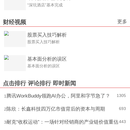
“深坑酒店”基本完成
更多
财经视频
股票买入技巧解析
股票买入技巧解析
基本面分析的误区
基本面分析的误区
点击排行
评论排行
即时新闻
腾讯WorkBuddy领跑AI办公，阿里和字节急了？
1305
1
陈欣：长鑫科技四万亿市值背后的资本与周期
693
2
耐克“收权运动”：一场针对经销商的产业链价值重估
443
3