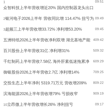
09:51
1
众智科技上半年营收增近20% 国内控制器龙头出口
银河电子2026上半年 营收同比增 114.47% 扭亏为
09:49
2
超频三上半年营收增33.72% 净利增53.20%
09:45
3
五洲特纸2026上半年营收净利双增 湖北基地产能
4
09:42
百川股份上半年营收31亿 净利增31%
5
09:32
千红制药上半年营收7.58亿 海外肝素低迷拖累净
6
09:29
御银股份2026上半年营收2.7亿 净利增14%
7
09:25
交投生态上半年净利 5319.71万元 营收增209%
8
09:22
滨海能源2026上半年营收增79% 亏损收窄
9
09:19
立昂微上半年营收增长26% 净利扭亏
09:17
10