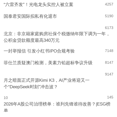
“六雷齐发”！光电龙头实控人被立案
4
257
国泰君安国际拟私有化退市
5
190
6
173
北京：非京籍家庭购房社保个税缴纳年限下调为一年，
公积金贷款额度最高340万元
一封举报信 引发小红书IPO合规考验
7
148
菲仕兰质疑澳门检测，美素力铅超标争议升级
8
147
9
147
月之暗面正式开源Kimi K3，AI产业将迎又一
个“DeepSeek时刻”冲击波？
145
10
2026年A股公司治理榜单：谁列先锋谁待改善？|ESG榜
单