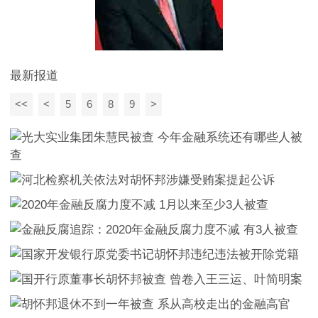
最新报道
<<
<
5
6
8
9
>