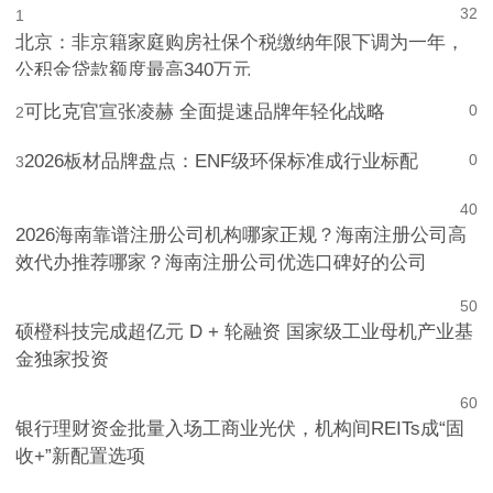
32
1
北京：非京籍家庭购房社保个税缴纳年限下调为一年，
公积金贷款额度最高340万元
可比克官宣张凌赫 全面提速品牌年轻化战略
0
2
2026板材品牌盘点：ENF级环保标准成行业标配
0
3
4
0
2026海南靠谱注册公司机构哪家正规？海南注册公司高
效代办推荐哪家？海南注册公司优选口碑好的公司
5
0
硕橙科技完成超亿元 D + 轮融资 国家级工业母机产业基
金独家投资
6
0
银行理财资金批量入场工商业光伏，机构间REITs成“固
收+”新配置选项