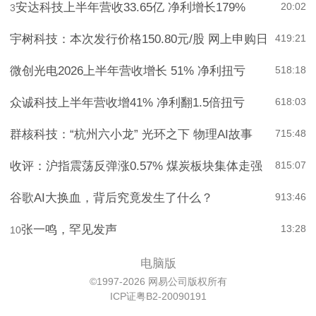
安达科技上半年营收33.65亿 净利增长179%
20:02
3
宇树科技：本次发行价格150.80元/股 网上申购日
4
19:21
微创光电2026上半年营收增长 51% 净利扭亏
5
18:18
众诚科技上半年营收增41% 净利翻1.5倍扭亏
6
18:03
群核科技：“杭州六小龙” 光环之下 物理AI故事
7
15:48
收评：沪指震荡反弹涨0.57% 煤炭板块集体走强
8
15:07
谷歌AI大换血，背后究竟发生了什么？
9
13:46
张一鸣，罕见发声
13:28
10
电脑版
©1997-2026 网易公司版权所有
ICP证粤B2-20090191