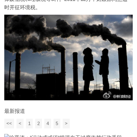
时开征环境税。
最新报道
<<
<
1
2
4
5
>