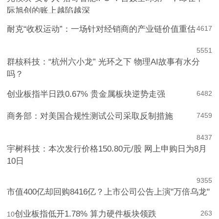
际旭创的账上越陷越深
耐克“收权运动”：一场针对经销商的产业链价值重估
4
617
5
551
群核科技：“杭州六小龙” 光环之下 物理AI故事有水分
吗？
创业板指半日跌0.67% 贵金属板块逆势走强
6
482
商务部：对美国合规性测试公司采取反制措施
7
459
8
437
宇树科技：本次发行价格150.80元/股 网上申购日为8月
10日
9
355
市值400亿却回购8416亿？上市公司公告上演"万倍乌龙"
创业板指低开1.78% 算力硬件板块领跌
263
10