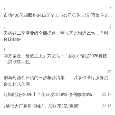
4
1
市值400亿却回购8416亿？上市公司公告上演"万倍乌龙"
0
2
天德钰二季度业绩全面提速：营收环比增近25%，净利
环比翻倍
0
3
南方基金「价值之上」刘文良： “固收+”锚定2026科技
与周期双主线
4
0
创新药基金评估的三步核验清单——以泰信医疗服务混
合发起式为例
驰诚股份2026上半年营收增19% 净利微增3%
22:17
1
通信大厂卖房“补血”，却欲花3亿“豪赌”
22:13
2