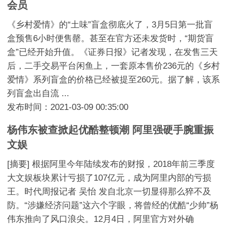
会员
《乡村爱情》的“土味”盲盒彻底火了，3月5日第一批盲
盒预售6小时便售罄。甚至在官方还未发货时，“期货盲
盒”已经开始升值。《证券日报》记者发现，在发售三天
后，二手交易平台闲鱼上，一套原本售价236元的《乡村
爱情》系列盲盒的价格已经被提至260元。据了解，该系
列盲盒出自流 ...
发布时间：2021-03-09 00:35:00
杨伟东被查掀起优酷整顿潮 阿里强硬手腕重振
文娱
[摘要] 根据阿里今年陆续发布的财报，2018年前三季度
大文娱板块累计亏损了107亿元，成为阿里内部的亏损
王。时代周报记者 吴怡 发自北京一切显得那么猝不及
防。“涉嫌经济问题”这六个字眼，将曾经的优酷“少帅”杨
伟东推向了风口浪尖。12月4日，阿里官方对外确