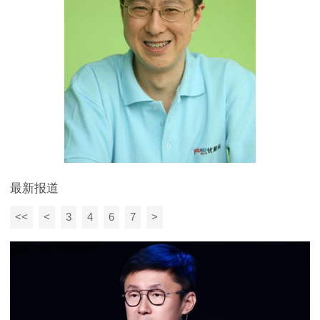
最新报道
<<
<
3
4
6
7
>