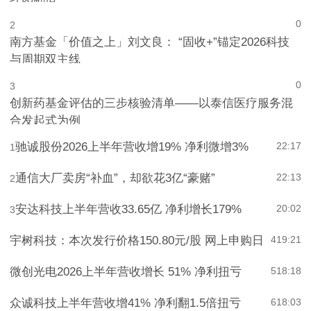
环比翻倍
0
2
南方基金「价值之上」刘文良： “固收+”锚定2026科技
与周期双主线
0
3
创新药基金评估的三步核验清单——以泰信医疗服务混
合发起式为例
驰诚股份2026上半年营收增19% 净利微增3%
22:17
1
通信大厂卖房“补血”，却欲花3亿“豪赌”
22:13
2
安达科技上半年营收33.65亿 净利增长179%
20:02
3
宇树科技：本次发行价格150.80元/股 网上申购日
4
19:21
微创光电2026上半年营收增长 51% 净利扭亏
5
18:18
众诚科技上半年营收增41% 净利翻1.5倍扭亏
6
18:03