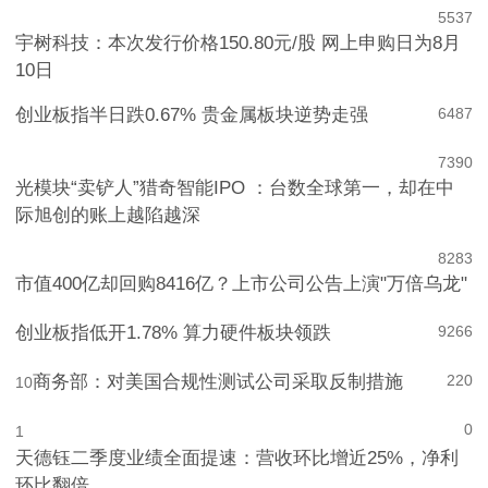
5
537
宇树科技：本次发行价格150.80元/股 网上申购日为8月
10日
创业板指半日跌0.67% 贵金属板块逆势走强
6
487
7
390
光模块“卖铲人”猎奇智能IPO ：台数全球第一，却在中
际旭创的账上越陷越深
8
283
市值400亿却回购8416亿？上市公司公告上演"万倍乌龙"
创业板指低开1.78% 算力硬件板块领跌
9
266
商务部：对美国合规性测试公司采取反制措施
220
10
0
1
天德钰二季度业绩全面提速：营收环比增近25%，净利