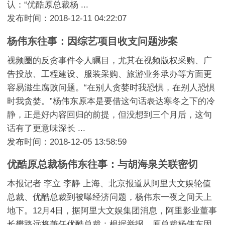
认：“优酷原总裁杨 ...
发布时间：2018-12-11 04:22:07
杨伟东往事：因综艺项目收支问题涉案
视频圈的反贪事件令人瞩目，尤其在视频版权采购、广
告投放、工程建设、服装采购、旅游业务承办等方面更
容易滋生腐败问题。“在别人贪婪时我恐惧，在别人恐惧
时我贪婪。”杨伟东原本是要借这句话表达寒冬之下的冷
静，正是好内容回归的前提，但没想到三个月后，这句
话有了更意味深长 ...
发布时间：2018-12-05 13:58:59
优酷原总裁杨伟东往事：与胡海泉关联密切
本报记者 李立 李静 上海、北京报道从阿里大文娱轮值
总裁、优酷总裁到被曝经济问题，杨伟东一夜之间天上
地下。12月4日，据阿里大文娱集团消息，阿里影业董事
长樊路远将兼任优酷总裁；根据举报，原总裁杨伟东因