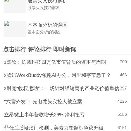
股票买入技巧解析
股票买入技巧解析
基本面分析的误区
基本面分析的误区
点击排行
评论排行
即时新闻
陈欣：长鑫科技四万亿市值背后的资本与周期
700
1
腾讯WorkBuddy领跑AI办公，阿里和字节急了？
466
2
耐克“收权运动”：一场针对经销商的产业链价值重估
397
3
“六雷齐发”！光电龙头实控人被立案
4
226
立昂微上半年营收增长26% 净利扭亏
5
156