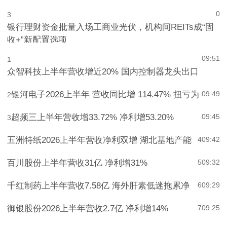
金独家投资
0
3
银行理财资金批量入场工商业光伏，机构间REITs成“固
收+”新配置选项
09:51
1
众智科技上半年营收增近20% 国内控制器龙头出口
银河电子2026上半年 营收同比增 114.47% 扭亏为
09:49
2
超频三上半年营收增33.72% 净利增53.20%
09:45
3
五洲特纸2026上半年营收净利双增 湖北基地产能
4
09:42
百川股份上半年营收31亿 净利增31%
5
09:32
千红制药上半年营收7.58亿 海外肝素低迷拖累净
6
09:29
御银股份2026上半年营收2.7亿 净利增14%
7
09:25