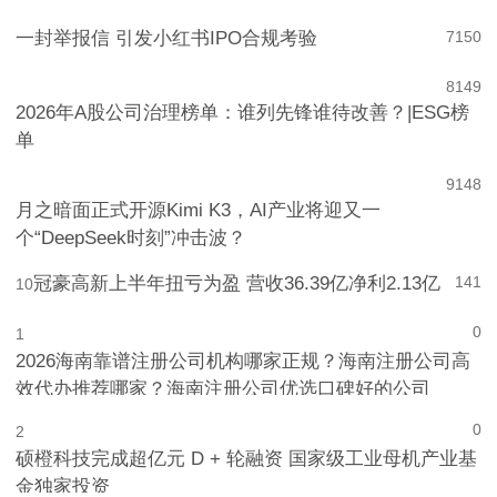
菲仕兰质疑澳门检测，美素力铅超标争议升级
6
151
一封举报信 引发小红书IPO合规考验
7
150
8
149
2026年A股公司治理榜单：谁列先锋谁待改善？|ESG榜
单
9
148
月之暗面正式开源Kimi K3，AI产业将迎又一
个“DeepSeek时刻”冲击波？
冠豪高新上半年扭亏为盈 营收36.39亿净利2.13亿
141
10
0
1
2026海南靠谱注册公司机构哪家正规？海南注册公司高
效代办推荐哪家？海南注册公司优选口碑好的公司
0
2
硕橙科技完成超亿元 D + 轮融资 国家级工业母机产业基