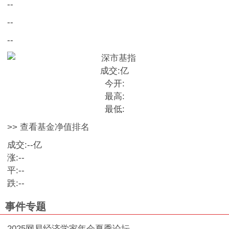
--
--
--
成交:
亿
今开:
最高:
最低:
>> 查看基金净值排名
成交:
--
亿
涨:
--
平:
--
跌:
--
事件专题
2025网易经济学家年会夏季论坛