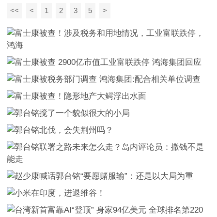
<<
<
1
2
3
5
>