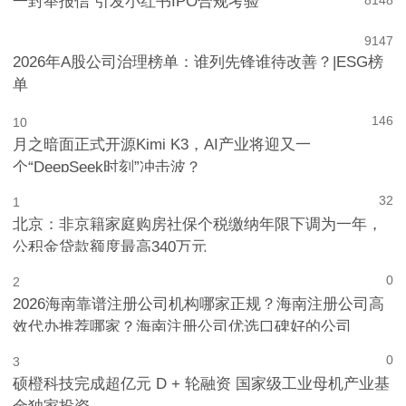
一封举报信 引发小红书IPO合规考验
8
148
9
147
2026年A股公司治理榜单：谁列先锋谁待改善？|ESG榜
单
146
10
月之暗面正式开源Kimi K3，AI产业将迎又一
个“DeepSeek时刻”冲击波？
32
1
北京：非京籍家庭购房社保个税缴纳年限下调为一年，
公积金贷款额度最高340万元
0
2
2026海南靠谱注册公司机构哪家正规？海南注册公司高
效代办推荐哪家？海南注册公司优选口碑好的公司
0
3
硕橙科技完成超亿元 D + 轮融资 国家级工业母机产业基