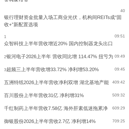
金独家投资
4
0
银行理财资金批量入场工商业光伏，机构间REITs成“固
收+”新配置选项
09:51
1
众智科技上半年营收增近20% 国内控制器龙头出口
银河电子2026上半年 营收同比增 114.47% 扭亏为
09:49
2
超频三上半年营收增33.72% 净利增53.20%
09:45
3
五洲特纸2026上半年营收净利双增 湖北基地产能
4
09:42
百川股份上半年营收31亿 净利增31%
5
09:32
千红制药上半年营收7.58亿 海外肝素低迷拖累净
6
09:29
御银股份2026上半年营收2.7亿 净利增14%
7
09:25