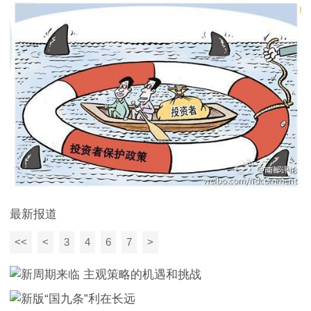
最新报道
<<
<
3
4
6
7
>