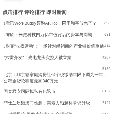
点击排行
评论排行
即时新闻
腾讯WorkBuddy领跑AI办公，阿里和字节急了？
898
1
陈欣：长鑫科技四万亿市值背后的资本与周期
691
2
耐克“收权运动”：一场针对经销商的产业链价值重估
414
3
“六雷齐发”！光电龙头实控人被立案
4
287
5
189
北京：非京籍家庭购房社保个税缴纳年限下调为一年，
公积金贷款额度最高340万元
国泰君安国际拟私有化退市
6
152
菲仕兰质疑澳门检测，美素力铅超标争议升级
7
149