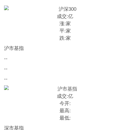
成交:
亿
涨:
家
平:
家
跌:
家
沪市基指
--
--
--
成交:
亿
今开:
最高:
最低:
深市基指