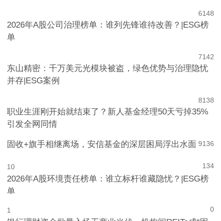
6
148
2026年A股公司治理榜单：谁列先锋谁待改善？|ESG榜
单
7
142
东山精密：千万美元光模块被盗，绿色优势与治理隐忧
并存|ESG案例
8
138
职业生涯刚开始就结束了？新人基金经理50天亏掉35%
引发全网同情
固收+旗手相继离场，安信基金的深层困局浮出水面
9
136
134
10
2026年A股环境责任榜单：谁立标杆谁藏隐忧？|ESG榜
单
0
1