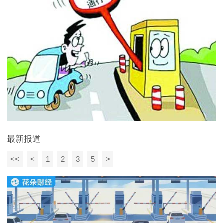
最新报道
<<
<
1
2
3
5
>