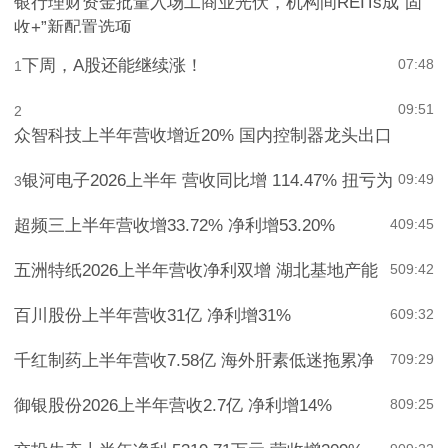
银行理财资金批量入场工商业光伏，机构间REITs成“固
收+”新配置选项
下周，A股还能继续涨！
07:48
1
09:51
2
众智科技上半年营收增近20% 国内控制器龙头出口
银河电子2026上半年 营收同比增 114.47% 扭亏为
09:49
3
超频三上半年营收增33.72% 净利增53.20%
4
09:45
五洲特纸2026上半年营收净利双增 湖北基地产能
5
09:42
百川股份上半年营收31亿 净利增31%
6
09:32
千红制药上半年营收7.58亿 海外肝素低迷拖累净
7
09:29
御银股份2026上半年营收2.7亿 净利增14%
8
09:25