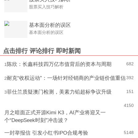
股票买入技巧解析
基本面分析的误区
基本面分析的误区
点击排行
评论排行
即时新闻
陈欣：长鑫科技四万亿市值背后的资本与周期
682
1
耐克“收权运动”：一场针对经销商的产业链价值重估
392
2
菲仕兰质疑澳门检测，美素力铅超标争议升级
151
3
4
150
月之暗面正式开源Kimi K3，AI产业将迎又一
个“DeepSeek时刻”冲击波？
一封举报信 引发小红书IPO合规考验
5
148