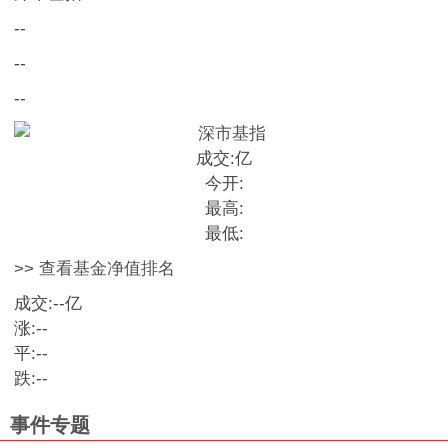
--
--
--
成交:
亿
今开:
最高:
最低:
>> 查看基金净值排名
成交:
--
亿
涨:
--
平:
--
跌:
--
事件专题