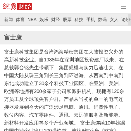
新闻
体育
NBA
娱乐
财经
股票
科技
手机
数码
女人
论坛
富士康
富士康科技集团是台湾鸿海精密集团在大陆投资兴办的
高新科技企业。自1988年在深圳地区投资建厂以来、在
总裁郭台铭先生带领下、集团规模与实力迅速壮大。在
中国大陆从珠三角到长三角到环渤海、从西南到中南到
东北成功建立了30余个科技工业园区、在亚洲、美洲、
欧洲等地拥有200余家子公司和派驻机构、现拥有120余
万员工及全球顶尖客户群。产品从当初的单一的电气连
接器发展到今天的广泛涉足电脑、通讯、消费性电子、
数位内容、汽车零组件、通讯、云远算服务及新能源、
新材料开发应用等多个产业领域。 富士康连续10年雄踞
中国内地企业出口200强榜首、连续8年跻身《财富》