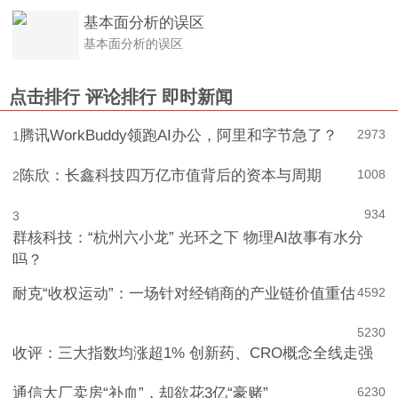
基本面分析的误区
基本面分析的误区
点击排行
评论排行
即时新闻
腾讯WorkBuddy领跑AI办公，阿里和字节急了？
2973
1
陈欣：长鑫科技四万亿市值背后的资本与周期
1008
2
934
3
群核科技：“杭州六小龙” 光环之下 物理AI故事有水分
吗？
耐克“收权运动”：一场针对经销商的产业链价值重估
4
592
5
230
收评：三大指数均涨超1% 创新药、CRO概念全线走强