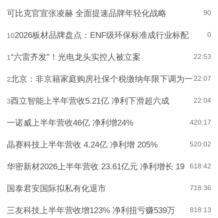
可比克官宣张凌赫 全面提速品牌年轻化战略
9
0
2026板材品牌盘点：ENF级环保标准成行业标配
0
10
“六雷齐发”！光电龙头实控人被立案
22:53
1
北京：非京籍家庭购房社保个税缴纳年限下调为一
22:07
2
酉立智能上半年营收5.21亿 净利下滑超六成
22:04
3
一诺威上半年营收46亿 净利增24%
4
20:17
晶赛科技上半年营收 4.24亿 净利增 205%
5
20:02
华密新材2026上半年营收 23.61亿元 净利增长 19
6
18:42
国泰君安国际拟私有化退市
7
18:36
三友科技上半年营收增123% 净利扭亏赚539万
8
18:13