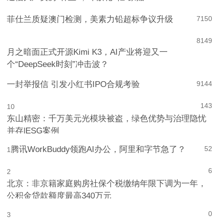
通信大厂卖房“补血”，却欲花3亿“豪赌”
6
230
菲仕兰质疑澳门检测，美素力铅超标争议升级
7
150
8
149
月之暗面正式开源Kimi K3，AI产业将迎又一
个“DeepSeek时刻”冲击波？
一封举报信 引发小红书IPO合规考验
9
144
143
10
东山精密：千万美元光模块被盗，绿色优势与治理隐忧
并存|ESG案例
腾讯WorkBuddy领跑AI办公，阿里和字节急了？
52
1
6
2
北京：非京籍家庭购房社保个税缴纳年限下调为一年，
公积金贷款额度最高340万元