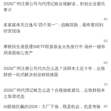
0
3
2026广州注册公司与代理记账合规解读，初创企业避坑
要点
4
0
多家媒体关注逸马“四个第一”：战略陪跑，最终要回到
经营现场
5
0
摩根恒生港股通50ETF联接基金火热发行中 场外一键布
局港股核心资产
6
0
2026广州注册公司代办怎么选？深耕本土近十年，众致
财税一站式解决创业财税难题
7
0
2026广州代理记账怎么选？合规做账避坑，众致财税本
土靠谱优选
AI眼镜狂飙的2026：大厂下场，既是机会，也是考验
8
0