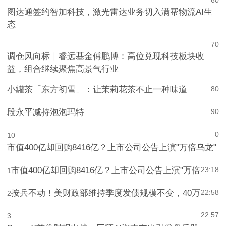
6
0
图达通签约智加科技，激光雷达业务切入满帮物流AI生
态
7
0
调仓风向标｜睿远基金傅鹏博：高位兑现科技板块收
益，组合继续聚焦高景气行业
小罐茶「东方初雪」：让茉莉花茶不止一种味道
8
0
段永平减持泡泡玛特
9
0
0
10
市值400亿却回购8416亿？上市公司公告上演"万倍乌龙"
市值400亿却回购8416亿？上市公司公告上演"万倍
23:18
1
按兵不动！美财政部维持季度发债规模不变，40万
22:58
2
22:57