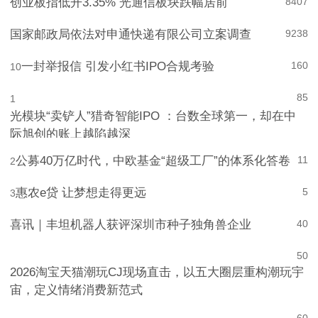
创业板指低开3.35% 光通信板块跌幅居前
8
407
国家邮政局依法对申通快递有限公司立案调查
9
238
一封举报信 引发小红书IPO合规考验
160
10
85
1
光模块“卖铲人”猎奇智能IPO ：台数全球第一，却在中
际旭创的账上越陷越深
公募40万亿时代，中欧基金“超级工厂”的体系化答卷
11
2
惠农e贷 让梦想走得更远
5
3
喜讯｜丰坦机器人获评深圳市种子独角兽企业
4
0
5
0
2026淘宝天猫潮玩CJ现场直击，以五大圈层重构潮玩宇
宙，定义情绪消费新范式