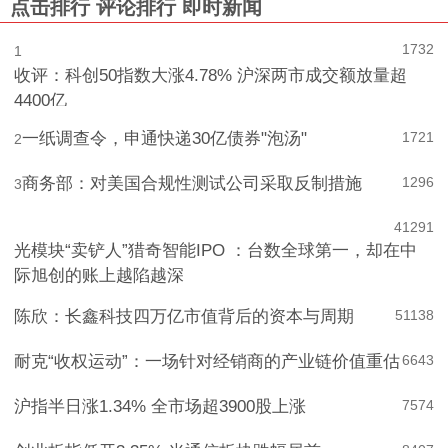
点击排行
评论排行
即时新闻
1732
1
收评：科创50指数大涨4.78% 沪深两市成交额放量超
4400亿
一纸调查令，申通快递30亿债券"泡汤"
1721
2
商务部：对美国合规性测试公司采取反制措施
1296
3
4
1291
光模块“卖铲人”猎奇智能IPO ：台数全球第一，却在中
际旭创的账上越陷越深
陈欣：长鑫科技四万亿市值背后的资本与周期
5
1138
耐克“收权运动”：一场针对经销商的产业链价值重估
6
643
沪指半日涨1.34% 全市场超3900股上涨
7
574