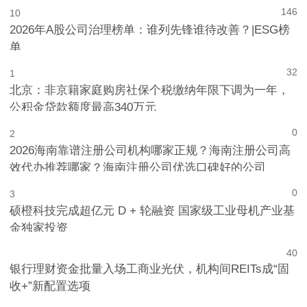
146
10
2026年A股公司治理榜单：谁列先锋谁待改善？|ESG榜
单
32
1
北京：非京籍家庭购房社保个税缴纳年限下调为一年，
公积金贷款额度最高340万元
0
2
2026海南靠谱注册公司机构哪家正规？海南注册公司高
效代办推荐哪家？海南注册公司优选口碑好的公司
0
3
硕橙科技完成超亿元 D + 轮融资 国家级工业母机产业基
金独家投资
4
0
银行理财资金批量入场工商业光伏，机构间REITs成“固
收+”新配置选项