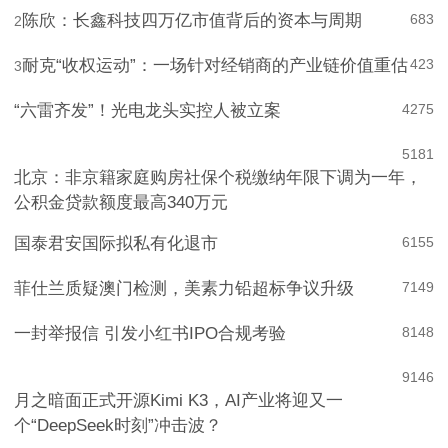
陈欣：长鑫科技四万亿市值背后的资本与周期
683
2
耐克“收权运动”：一场针对经销商的产业链价值重估
423
3
“六雷齐发”！光电龙头实控人被立案
4
275
5
181
北京：非京籍家庭购房社保个税缴纳年限下调为一年，
公积金贷款额度最高340万元
国泰君安国际拟私有化退市
6
155
菲仕兰质疑澳门检测，美素力铅超标争议升级
7
149
一封举报信 引发小红书IPO合规考验
8
148
9
146
月之暗面正式开源Kimi K3，AI产业将迎又一
个“DeepSeek时刻”冲击波？