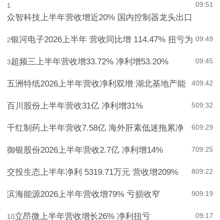
09:51
1
众智科技上半年营收增近20% 国内控制器龙头出口
银河电子2026上半年 营收同比增 114.47% 扭亏为
09:49
2
超频三上半年营收增33.72% 净利增53.20%
09:45
3
五洲特纸2026上半年营收净利双增 湖北基地产能
4
09:42
百川股份上半年营收31亿 净利增31%
5
09:32
千红制药上半年营收7.58亿 海外肝素低迷拖累净
6
09:29
御银股份2026上半年营收2.7亿 净利增14%
7
09:25
交投生态上半年净利 5319.71万元 营收增209%
8
09:22
滨海能源2026上半年营收增79% 亏损收窄
9
09:19
立昂微上半年营收增长26% 净利扭亏
09:17
10