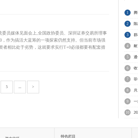
1
腾
节
2
陈
系统委员媒体见面会上,全国政协委员、深圳证券交易所理事
与
3
群
+0，作为搞活大蓝筹的一项探索仍然支持。但当前市场强
A
4
耐
资者相比处于劣势，这就要求实行T+0必须都要有配套措
业
5
通
6
收
C
7
菲
5
...
>
议
8
月
迎
9
一
10
2
陷
特色栏目