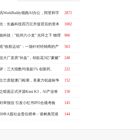
讯WorkBuddy领跑AI办公，阿里和字
2872
急了？
欣：长鑫科技四万亿市值背后的资本
1002
周期
核科技：“杭州六小龙” 光环之下 物理
966
I故事有水分吗？
克“收权运动”：一场针对经销商的产
563
链价值重估
信大厂卖房“补血”，却欲花3亿“豪赌”
248
评：三大指数均涨超1% 创新药、
222
RO概念全线走强
仕兰质疑澳门检测，美素力铅超标争
152
升级
之暗面正式开源Kimi K3，AI产业将
150
又一个“DeepSeek时刻”冲击波？
封举报信 引发小红书IPO合规考验
145
026年A股社会责任榜单：谁树典范谁
144
争议？|ESG榜单