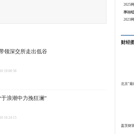
202
202
季论
202
财经
带领深交所走出低谷
 19:00:58
北京"最
“于浪潮中力挽狂澜”
 16:24:15
盖茨财富