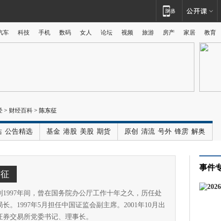
汽车
科技
手机
数码
女人
论坛
视频
旅游
房产
家居
教育
广告
经
>
财经百科
>
陈东征
站
公告精选
基金
港股
美股
期货
原创
清流
号外
锋雳
解奥
事件
东征
年到1997年间，曾在国务院办公厅工作十年之久，历任处
长。1997年5月担任中国证监会副主席。2001年10月出
证券交易所党委书记、理事长。