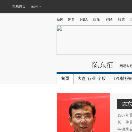
网易首页
应用
新闻
体育
NBA
娱乐
财经
股票
陈东征
网易财
首页
大盘
行业
个股
IPO情报
陈
1987
长、副局
任深圳