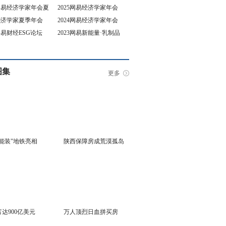
5网易经济学家年会夏
2025网易经济学家年会
4经济学家夏季年会
2024网易经济学家年会
坛
3网易财经ESG论坛
2023网易新能量·乳制品
行业峰会
图集
更多
能装"地铁亮相
陕西保障房成荒漠孤岛
达900亿美元
万人顶烈日血拼买房