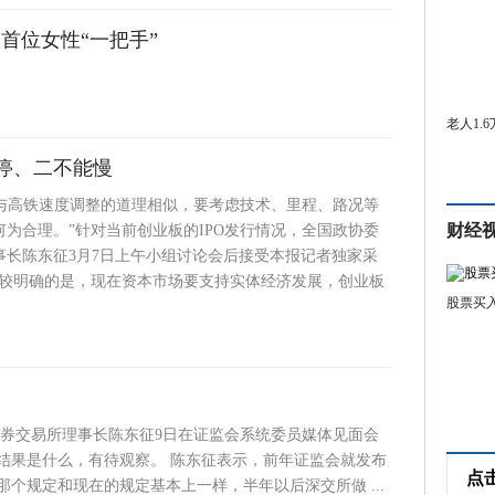
首位女性“一把手”
老人1.
能停、二不能慢
度与高铁速度调整的道理相似，要考虑技术、里程、路况等
财经
为合理。”针对当前创业板的IPO发行情况，全国政协委
事长陈东征3月7日上午小组讨论会后接受本报记者独家采
比较明确的是，现在资本市场要支持实体经济发展，创业板
股票买
证券交易所理事长陈东征9日在证监会系统委员媒体见面会
结果是什么，有待观察。 陈东征表示，前年证监会就发布
点
个规定和现在的规定基本上一样，半年以后深交所做 ...