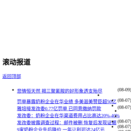
滚动报道
返回顶部
(08-09
悲情恒天然 揭三聚氰胺的好形象透支殆尽
(08-07
罚单暴露奶粉企业在华业绩 多美滋美赞臣超50亿
(08-07
雅培接发改委0.77亿罚单 已同意缴纳罚款
发改委：奶粉企业在华渠道费用占比高达20%-40%
(08-07
发改委披露调查过程：邮件被删 恢复后发现证据
(08-07
9家奶粉企业先后降价 一年让利可达24亿元