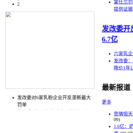
富仕兰罚0
2
提供证据
发改委开
6.7亿
六家乳企
发改委：
降价1年
最新报道
发改委对6家乳粉企业开反垄断最大
更多
罚单
发改委对部分奶粉企业反垄断调查
悲情恒天
洋奶粉降价雷声大雨点小
09)
应对反垄断调查 部分奶粉忙降价
1.6亿