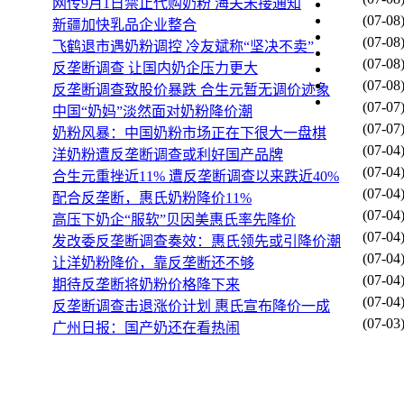
网传9月1日禁止代购奶粉 海关未接通知
(07-08
新疆加快乳品企业整合
(07-08
飞鹤退市遇奶粉调控 冷友斌称“坚决不卖”
(07-08
反垄断调查 让国内奶企压力更大
(07-08
反垄断调查致股价暴跌 合生元暂无调价迹象
(07-07
中国“奶妈”淡然面对奶粉降价潮
(07-07
奶粉风暴：中国奶粉市场正在下很大一盘棋
(07-04
洋奶粉遭反垄断调查或利好国产品牌
(07-04
合生元重挫近11% 遭反垄断调查以来跌近40%
(07-04
配合反垄断，惠氏奶粉降价11%
(07-04
高压下奶企“服软”贝因美惠氏率先降价
(07-04
发改委反垄断调查奏效：惠氏领先或引降价潮
(07-04
让洋奶粉降价，靠反垄断还不够
(07-04
期待反垄断将奶粉价格降下来
(07-04
反垄断调查击退涨价计划 惠氏宣布降价一成
(07-03
广州日报：国产奶还在看热闹