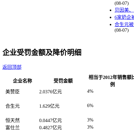
(08-07)
贝因美、
6家奶企
合生元被
(08-07)
企业受罚金额及降价明细
返回顶部
相当于2012年销售额
企业名称
受罚金额
例
4%
美赞臣
2.0376亿元
6%
合生元
1.629亿元
3%
恒天然
0.0447亿元
3%
富仕兰
0.4827亿元