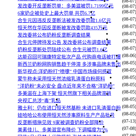
(08-07
发改委开反垄断罚单：多美滋被罚1.7199亿元
(08-07
(08-07
6家奶企被处史上最大罚单 共罚6.7亿
(08-07
合生元因违反反垄断法被发改委罚款1.6亿元
(08-07
恒天然在华因反垄断被发改委罚款435万元
(08-07
发改委将公布奶粉反垄断调查结果
(08-07
合生元停牌待发公告 发改委将公布调查结果
(08-07
奶粉反垄断处罚陆续公布 合生元被罚1.6亿
(08-06
达能召回可瑞康特定批次产品 代购商电话被打爆
(08-05
新西兰奶粉网购销售趋于停滞 多涉事品牌未售出
(08-05
新华视点:洋奶粉打“喷嚏” 中国市场缘何感冒
(08-05
蒙牛称未采用恒天然浓缩乳清蛋白粉原料
(08-05
"洋奶粉"未必安全 盘点近年来不合格"洋奶粉"
(08-05
多美滋在上海下架 恒天然旗下相关品牌滞销
(08-05
央视汇总涉“毒”乳品
(08-05
雅士利：仍在进口恒天然基粉 未进口乳清蛋白粉
(08-05
娃哈哈公布使用恒天然涉事原料生产产品批号
(07-13
反垄断措施见效 9家被调查奶粉全部降价
(07-08
美素佳儿、多美滋宣布降价 下调幅度为5%
(07-08