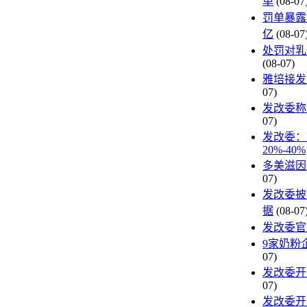
反垄断调查重挫洋奶粉股价
单
(08-07
反垄断压力下：洋奶粉不得不降价
罚单暴露
聚焦 奶粉企业价格垄断案
亿
(08-07
9家奶企价格垄断 被罚6.68亿元
处罚对乳
(08-07)
涉案奶粉企业如何操纵价格？
雅培接发
07)
发改委称
07)
发改委：
20%-40%
多美滋因
07)
发改委披
据
(08-07
发改委官
9家奶粉
07)
发改委开
07)
发改委开