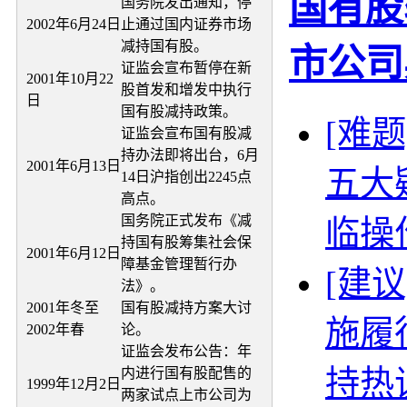
国有股
国务院发出通知，停
2002年6月24日
止通过国内证券市场
减持国有股。
市公司
证监会宣布暂停在新
2001年10月22
股首发和增发中执行
日
国有股减持政策。
[难
证监会宣布国有股减
持办法即将出台，6月
2001年6月13日
五大
14日沪指创出2245点
高点。
国务院正式发布《减
临操
持国有股筹集社会保
2001年6月12日
障基金管理暂行办
[建
法》。
2001年冬至
国有股减持方案大讨
施履
2002年春
论。
证监会发布公告：年
持热
内进行国有股配售的
1999年12月2日
两家试点上市公司为