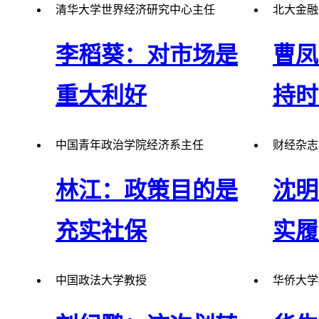
清华大学世界经济研究中心主任
北大金融
李稻葵：对市场是
曹凤
重大利好
持时
中国青年政治学院经济系主任
财经杂志
李稻葵表示，大小非是历史遗留问
曹凤歧表
林江：政策目的是
沈明
题，把大小非中的一部分划拨给社保
金，通过
基金，正好解决了这一问题。
间和力度
充实社保
实履
中国政法大学教授
华侨大学
林江表示，此举对股市并没有大的冲
沈明高认