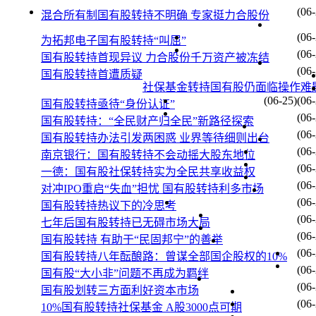
77
中
(06-
混合所有制国有股转持不明确 专家挺力合股份
25
002080
2006-11-3
78
中材科技
北
(06-
为拓邦电子国有股转持“叫屈”
79
深
(06-
国有股转持首现异议 力合股份千万资产被冻结
80
平
(06-
国有股转持首遭质疑
81
宝
社保基金转持国有股仍面临操作难
82
湖
(06-25)
(06-
国有股转持亟待“身份认证”
83
河
26
601666
2006-11-8
(06-
平煤股份
国有股转持：“全民财产归全民”新路径探索
84
河
(06-
国有股转持办法引发两困惑 业界等待细则出台
85
平顶
(06-
南京银行：国有股转持不会动摇大股东地位
86
平
(06-
一德：国有股社保转持实为全民共享收益权
87
中
(06-
对冲IPO重启“失血”担忧 国有股转持利多市场
27
002085
2006-11-13
88
万丰奥威
中
(06-
国有股转持热议下的冷思考
28
002087
2006-11-17
89
新野纺织
新
(06-
七年后国有股转持已无碍市场大局
90
上
29
002089
2006-11-17
(06-
新海宜
国有股转持 有助于“民固邦宁”的善举
91
中
(06-
国有股转持八年酝酿路：曾谋全部国企股权的10%
92
招
(06-
国有股“大小非”问题不再成为羁绊
93
中
(06-
国有股划转三方面利好资本市场
30
601872
2006-11-20
94
招商轮船
中
(06-
10%国有股转持社保基金 A股3000点可期
95
中国