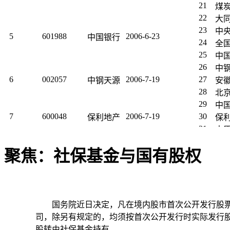
21
煤
22
大
23
中
5
601988
2006-6-23
中国银行
24
全
25
中
26
中
6
002057
2006-7-19
27
中钢天源
安
28
北
29
中
7
600048
2006-7-19
30
保利地产
保
31
太
32
中
聚焦：社保基金与国有股权
8
601006
2006-7-21
33
大秦铁路
秦
34
中
35
大
36
云
9
002059
2006-7-26
37
世博股份
云
国务院近日决定，凡在境内股市首次公开发行股
38
云南
司，除另有规定的，均须按首次公开发行时实际发行股
39
广
股转由社保基金持有。