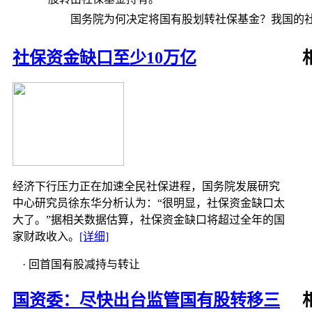
10
002060
2006-7-31
40
粤水电
广
国务院为何决定将国有股划转社保基金？我国的
41
广
42
浙
社保资金缺口至少10万亿
11
002061
2006-8-2
43
江山化工
江
44
浙
45
国
12
002063
2006-8-7
46
远光软件
吉
47
福
48
中
13
002066
2006-8-9
瑞泰科技
49
北
50
中
经济下行压力正在加速全民社保进程，国务院发展研究
14
601111
2006-8-9
中国国航
51
中国
中心研究员徐东华分析认为：“很明显，社保资金缺口太
52
景
大了。”据相关数据估算，社保资金缺口将超过全年的国
15
002068
2006-9-6
黑猫股份
53
景
家财政收入。
[详细]
54
山
55
· 回首国有股减持与转让
郑
16
601699
2006-9-8
潞安环能
56
日照
国资委：尽快出台监管国有股转移三
57
上