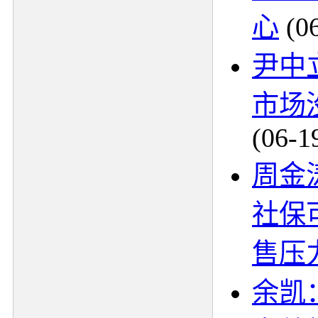
心
(0
尹中
市场
(06-1
周金
社保
售压
余凯