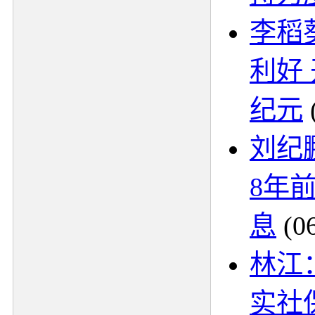
李稻
利好
纪元
刘纪
8年
息
(0
林江
实社