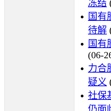
冻结
国有
待解
国有
(06-2
力合
疑义
社保
仍面