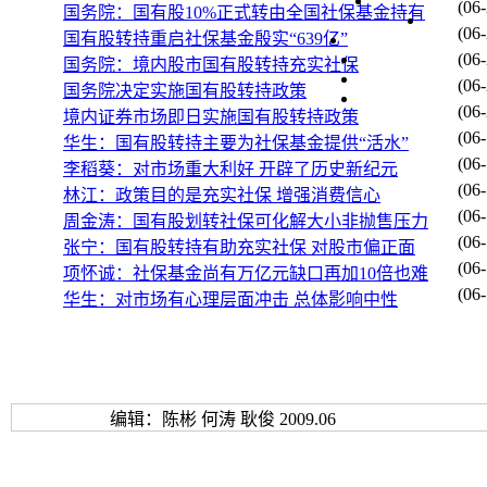
(06-
国务院：国有股10%正式转由全国社保基金持有
96
中
(06-
国有股转持重启社保基金殷实“639亿”
31
002091
2006-11-24
97
江苏国泰
江
(06-
国务院：境内股市国有股转持充实社保
98
中
(06-
国务院决定实施国有股转持政策
99
乌
(06-
境内证券市场即日实施国有股转持政策
32
002092
2006-11-24
100
中泰化学
新疆
(06-
华生：国有股转持主要为社保基金提供“活水”
101
新
(06-
李稻葵：对市场重大利好 开辟了历史新纪元
102
乌
(06-
林江：政策目的是充实社保 增强消费信心
103
青
33
002094
2006-12-4
(06-
青岛金王
周金涛：国有股划转社保可化解大小非抛售压力
104
中
(06-
张宁：国有股转持有助充实社保 对股市偏正面
105
中
(06-
项怀诚：社保基金尚有万亿元缺口再加10倍也难
106
北京
34
601991
2006-12-7
(06-
大唐发电
华生：对市场有心理层面冲击 总体影响中性
107
河
108
天
109
深
35
002097
2006-12-8
山河智能
110
长
111
湖
编辑：陈彬 何涛 耿俊 2009.06
36
002096
2006-12-11
南岭民爆
112
中国
37
002099
2006-12-11
113
海翔药业
中化