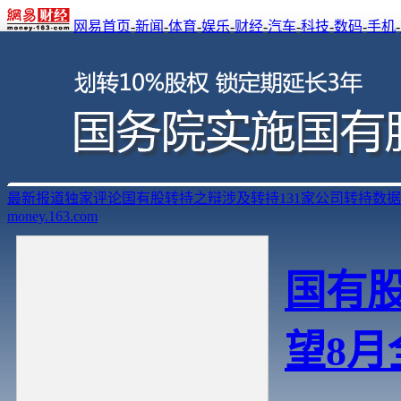
网易首页
-
新闻
-
体育
-
娱乐
-
财经
-
汽车
-
科技
-
数码
-
手机
-
最新报道
独家评论
国有股转持之辩
涉及转持131家公司
转持数据
money.163.com
国有
望8月