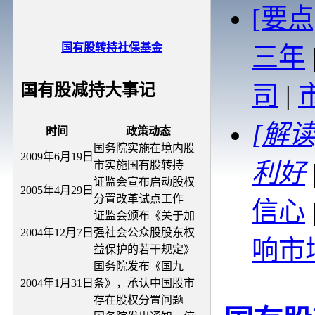
[要
国有股转持社保基金
三年
司
|
国有股减持大事记
[解
时间
政策动态
国务院实施在境内股
2009年6月19日
利好
市实施国有股转持
证监会宣布启动股权
2005年4月29日
分置改革试点工作
信心
证监会颁布《关于加
2004年12月7日
强社会公众股股东权
响市
益保护的若干规定》
国务院发布《国九
2004年1月31日
条》，承认中国股市
存在股权分置问题