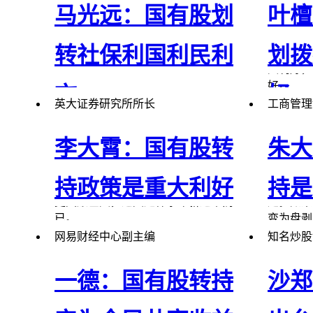
马光远：国有股划
叶檀
所以这次的转持社保基金如果拿出一
半用来发展农村养老保险，我国农村
的养老保险体系建设的最大难题也就
转社保利国利民利
划拨
实施方法
可以
大利好，
好。
市
好
英大证券研究所所长
工商管理
李大霄：国有股转
朱大
持政策是重大利好
持是
尽管增加了600多亿的资产，但因为历
但长期未
史欠账巨大，这只是杯水车薪之举而
定。如果
已。
变为盘剥
网易财经中心副主编
知名炒股
这次国有
一德：国有股转持
沙郑
国有股减持其他目的相比之下就显得
是，减持
不是特别强烈，产业调整及因为高估
下直接可
低估而调整因素更加大。