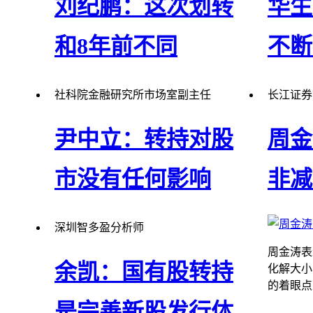
刘纪鹏：这次划转
华生
击，反而表明了高层对股市震荡向上
台配套措
趋势的认可。
和8年前不同
不断
社科院金融研究所市场室副主任
长江证券
刘纪鹏表示，国有股转持社保可以充
华生表示
尹中立：转持对股
周金
实社保资金，但新股开闸后国有股划
是，它不
转对市场没有什么影响。
地补充进
市没有任何影响
非减
深圳智多盈分析师
尹中立表示，本次10%的国有股权转
周金涛表
余凯：国有股转持
持社保基金对二级市场没有任何影
化解大小
响。
的着眼点
是完善新股发行体