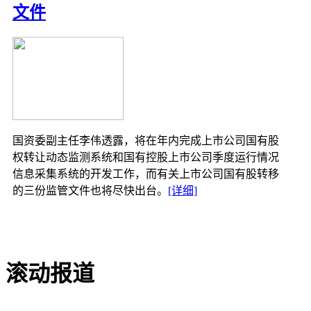
17
002071
2006-9-22
58
江苏宏宝
红
文件
59
山
18
002072
2006-9-25
德棉股份
60
山
19
601588
2006-9-25
61
北辰实业
北
62
日照
63
兖
64
中
20
600017
2006-9-26
日照港
65
淄
66
山
国资委副主任李伟透露，将在年内完成上市公司国有股
67
山
权转让动态监测系统和国有控股上市公司季度运行情况
21
002073
2006-10-9
68
青岛软控
青
信息采集系统的开发工作，而有关上市公司国有股转移
22
002075
2006-10-10
69
高新张铜
中
的三份监管文件也将尽快出台。
[详细]
70
中
23
601398
2006-10-19
71
工商银行
中
72
全
73
镇
滚动报道
74
镇
24
002077
2006-10-30
大港股份
75
镇
76
镇