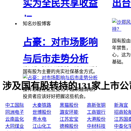
实为全民共享收益
出台
权
知名炒股博客
占豪：对市场影响
国有股由
年禁售，
心，这为
与后市走势分析
国有股转持还将扩大范围，社保基金
基础。
将长期以获取国有股分红而不是减持
国有股为主要的充实社保基金方式。
涉及国有股转持的131家上市
操作思路在这些变化中越来越清晰，
投资者应该好好把握这些机会。
中工国际
大秦铁路
黑猫股份
高新张铜
新海宜
同洲电子
世博股份
潞安环能
工商银行
招商轮
云南盐化
粤水电
江苏宏宝
大港股份
江苏国
大同煤业
江山化工
德棉股份
中材科技
中泰化