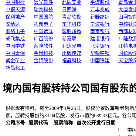
中国银行
远光软件
北辰实业
平煤股份
青岛金
中钢天源
瑞泰科技
日照港
万丰奥威
大唐发
保利地产
中国国航
青岛软控
新野纺织
山河智
安纳达
拓邦电子
东华科技
宁波银行
中核钛
顺络电子
中国远洋
蓉胜超微
南京银行
西部材
成飞集成
广百股份
新嘉联
建设银行
广陆数
中国中铁
海隆软件
利达光电
北京银行
江特电
中国太保
金风科技
出版传媒
华锐铸钢
国统股
紫金矿业
金钼股份
福晶科技
中国铁建
天宝股
华昌化工
境内国有股转持公司国有股东
根据现有资料，截至2009年3月26日，股权分置改革新老划
家，应转持股份约83.94亿股，发行市值约639.33亿元。
公司序号
股票代码
股票简称
首次公开发行日期
1
中