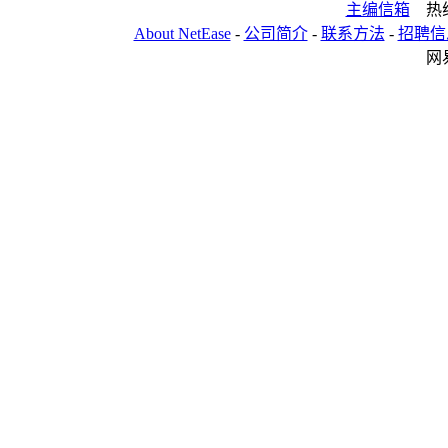
114
新疆
主编信箱
热线:
38
002100
2006-12-11
天康生物
115
新
About NetEase
-
公司简介
-
联系方法
-
招聘信
39
601333
2006-12-13
116
广深铁路
广州
网
117
高
118
广
40
002101
2006-12-18
119
广东鸿图
广
120
高
121
广
41
002102
2006-12-18
122
冠福家用
德
123
中
42
002106
2006-12-25
莱宝高科
124
深
43
601628
2006-12-26
125
中国人寿
中
126
陕
44
002109
2007-1-11
127
兴化股份
西
128
陕
129
福
130
厦
45
002110
2007-1-11
三钢闽光
131
钢
132
中