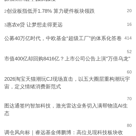
创业板指低开1.78% 算力硬件板块领跌
20
2
惠农e贷 让梦想走得更远
16
3
公募40万亿时代，中欧基金“超级工厂”的体系化答卷
4
14
5
2
市值400亿却回购8416亿？上市公司公告上演"万倍乌龙"
6
0
2026淘宝天猫潮玩CJ现场直击，以五大圈层重构潮玩宇
宙，定义情绪消费新范式
7
0
图达通签约智加科技，激光雷达业务切入满帮物流AI生
态
8
0
调仓风向标｜睿远基金傅鹏博：高位兑现科技板块收