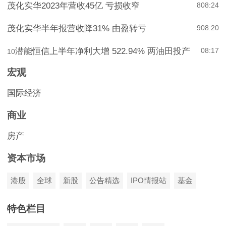
茂化实华2023年营收45亿 亏损收窄
8
08:24
茂化实华半年报营收降31% 由盈转亏
9
08:20
潜能恒信上半年净利大增 522.94% 两油田投产
08:17
10
宏观
国际经济
商业
房产
资本市场
港股
全球
新股
公告精选
IPO情报站
基金
特色栏目