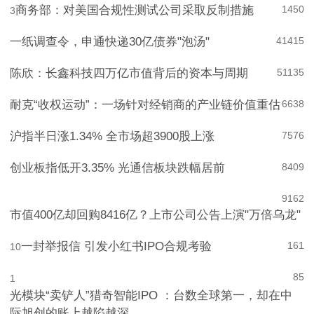
商务部：对美国合规性测试公司采取反制措施
1450
3
一纸调查令，申通快递30亿债券"泡汤"
4
1415
陈欣：长鑫科技四万亿市值背后的资本与周期
5
1135
耐克“收权运动”：一场针对经销商的产业链价值重估
6
638
沪指半日涨1.34% 全市场超3900股上涨
7
576
创业板指低开3.35% 光通信板块跌幅居前
8
409
9
162
市值400亿却回购8416亿？上市公司公告上演"万倍乌龙"
一封举报信 引发小红书IPO合规考验
161
10
85
1
光模块“卖铲人”猎奇智能IPO ：台数全球第一，却在中
际旭创的账上越陷越深