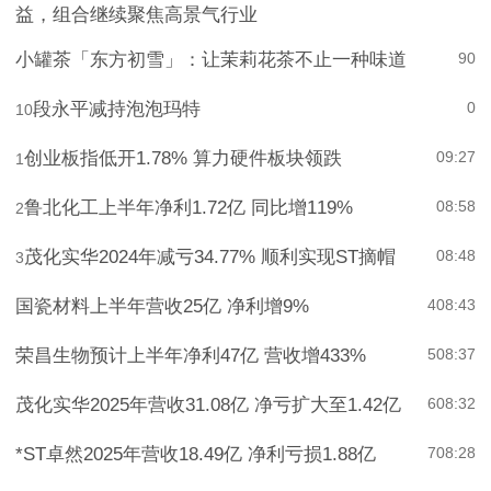
益，组合继续聚焦高景气行业
小罐茶「东方初雪」：让茉莉花茶不止一种味道
9
0
段永平减持泡泡玛特
0
10
创业板指低开1.78% 算力硬件板块领跌
09:27
1
鲁北化工上半年净利1.72亿 同比增119%
08:58
2
茂化实华2024年减亏34.77% 顺利实现ST摘帽
08:48
3
国瓷材料上半年营收25亿 净利增9%
4
08:43
荣昌生物预计上半年净利47亿 营收增433%
5
08:37
茂化实华2025年营收31.08亿 净亏扩大至1.42亿
6
08:32
*ST卓然2025年营收18.49亿 净利亏损1.88亿
7
08:28