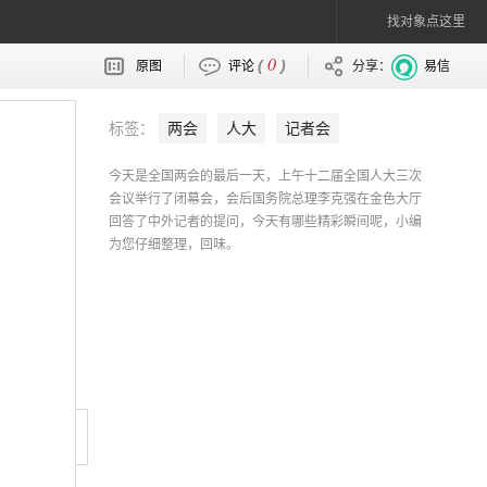
找对象点这里
0
(
)
原图
评论
分享：
易信
标签：
两会
人大
记者会
今天是全国两会的最后一天，上午十二届全国人大三次
会议举行了闭幕会，会后国务院总理李克强在金色大厅
回答了中外记者的提问，今天有哪些精彩瞬间呢，小编
为您仔细整理，回味。