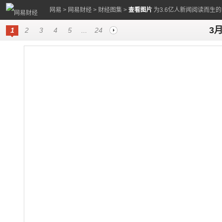
网易
>
网易财经
>
财经图集
>
查看图片
为3.6亿人新闻阅读而生
3
1
2
3
4
5
...
24