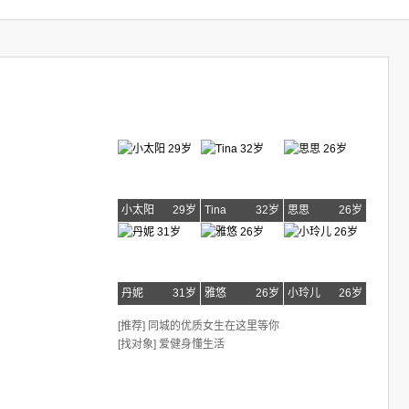
小太阳
29岁
Tina
32岁
思思
26岁
丹妮
31岁
雅悠
26岁
小玲儿
26岁
[推荐] 同城的优质女生在这里等你
[找对象] 爱健身懂生活