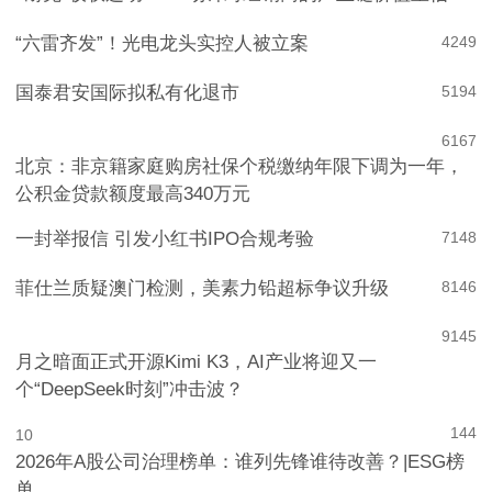
耐克“收权运动”：一场针对经销商的产业链价值重估
438
3
“六雷齐发”！光电龙头实控人被立案
4
249
国泰君安国际拟私有化退市
5
194
6
167
北京：非京籍家庭购房社保个税缴纳年限下调为一年，
公积金贷款额度最高340万元
一封举报信 引发小红书IPO合规考验
7
148
菲仕兰质疑澳门检测，美素力铅超标争议升级
8
146
9
145
月之暗面正式开源Kimi K3，AI产业将迎又一
个“DeepSeek时刻”冲击波？
144
10