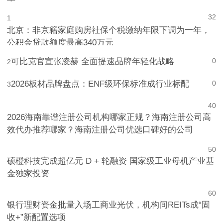
2026年A股公司治理榜单：谁列先锋谁待改善？|ESG榜
单
32
1
北京：非京籍家庭购房社保个税缴纳年限下调为一年，
公积金贷款额度最高340万元
可比克官宣张凌赫 全面提速品牌年轻化战略
0
2
2026板材品牌盘点：ENF级环保标准成行业标配
0
3
4
0
2026海南靠谱注册公司机构哪家正规？海南注册公司高
效代办推荐哪家？海南注册公司优选口碑好的公司
5
0
硕橙科技完成超亿元 D + 轮融资 国家级工业母机产业基
金独家投资
6
0
银行理财资金批量入场工商业光伏，机构间REITs成“固