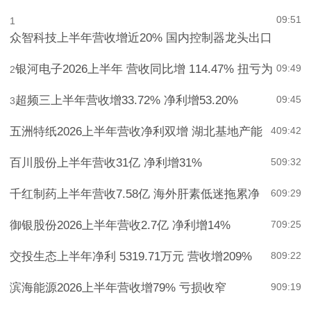
收+”新配置选项
09:51
1
众智科技上半年营收增近20% 国内控制器龙头出口
银河电子2026上半年 营收同比增 114.47% 扭亏为
09:49
2
超频三上半年营收增33.72% 净利增53.20%
09:45
3
五洲特纸2026上半年营收净利双增 湖北基地产能
4
09:42
百川股份上半年营收31亿 净利增31%
5
09:32
千红制药上半年营收7.58亿 海外肝素低迷拖累净
6
09:29
御银股份2026上半年营收2.7亿 净利增14%
7
09:25
交投生态上半年净利 5319.71万元 营收增209%
8
09:22
滨海能源2026上半年营收增79% 亏损收窄
9
09:19