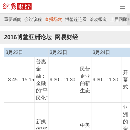
重要新闻
会议议程
直播场次
博鳌连连看
滚动报道
上届回顾
2016博鳌亚洲论坛_网易财经
3月22日
3月23日
3月24日
普惠
金
民营
开
融：
企业
13.45 - 15.15
9.30 - 11.30
9.30 - 11.30
幕
金融
的新
式
的"平
生态
民化"
亚
洲
新媒
的
中美
体VS
资