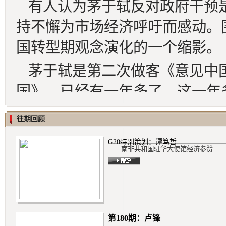
有人认为茅于轼反对政府干预
持不懈为市场经济呼吁而感动。
国转型期观念演化的一个缩影。
茅于轼是第二次做客《意见中
国》，已经有一年多了。这一年
情。《意见中国》和网易经济学
往期回顾
对话和思考，因此，特地邀请茅
G20特别策划：谭笃哲
谈中，茅老的忧思似乎比一年前
南非共和国驻华大使馆经济参赞
谈到温州危机，作为小额贷款
受阻感受最深。他认为，金融管
融业创造财富。非法集资罪不合
第180期：卢锋