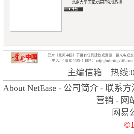
北京大学国家发展研究院教授
茅于轼对打着改革名义出台的
为，判断改革的标准是：是否向
对于遇到问题，人们就想到政
为，这是因为，一是政府天生有
您对《意见中国》节目有任何建议或意见，请来电或发
经济学。茅于轼说：“在这种时
电话：010-82558541 邮箱： caijinghuiketing#163.
提，就是政府能够做出一个正确
主编信箱
热线:01
是正确的，往往是整个搞错了，
About NetEase
-
公司简介
-
联系方
间里头是一点儿也不少见的。所
营销
-
网
经济的影子还在，它对中国人有
网易
茅于轼主张，通过出售国有资
©1