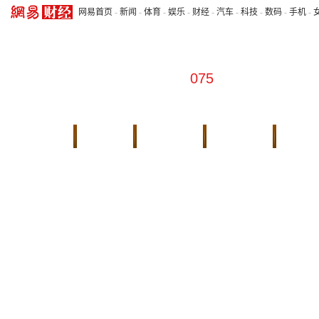
网易首页
-
新闻
-
体育
-
娱乐
-
财经
-
汽车
-
科技
-
数码
-
手机
-
075
往期回顾
会客厅
本期实录
财经首页