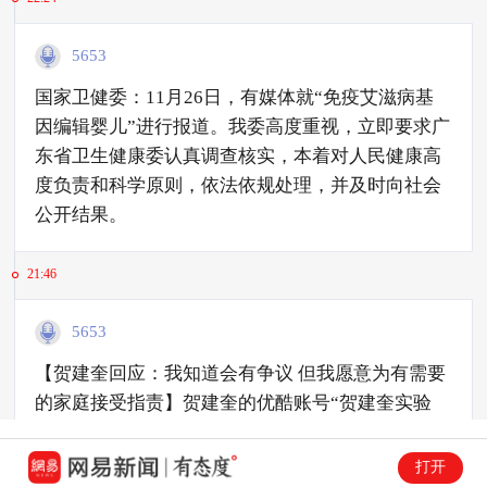
5653
​国家卫健委：11月26日，有媒体就“免疫艾滋病基
因编辑婴儿”进行报道。我委高度重视，立即要求广
东省卫生健康委认真调查核实，本着对人民健康高
度负责和科学原则，依法依规处理，并及时向社会
公开结果。
21:46
5653
【贺建奎回应：我知道会有争议 但我愿意为有需要
的家庭接受指责】贺建奎的优酷账号“贺建奎实验
室”于11月26日更新了多个视频，由贺建奎本人出
镜讲述两个婴儿露露和娜娜的情况。贺建奎表示，
打开