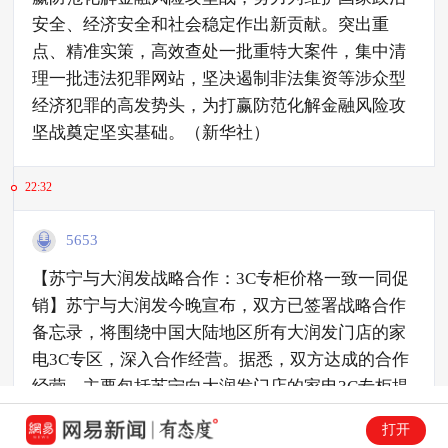
安全、经济安全和社会稳定作出新贡献。突出重
点、精准实策，高效查处一批重特大案件，集中清
理一批违法犯罪网站，坚决遏制非法集资等涉众型
经济犯罪的高发势头，为打赢防范化解金融风险攻
坚战奠定坚实基础。（新华社）
22:32
5653
【苏宁与大润发战略合作：3C专柜价格一致一同促
销】苏宁与大润发今晚宣布，双方已签署战略合作
备忘录，将围绕中国大陆地区所有大润发门店的家
电3C专区，深入合作经营。据悉，双方达成的合作
经营，主要包括苏宁向大润发门店的家电3C专柜提
供供应链集中采购的货物，以及苏宁在家电3C市场
打开
上多年积累的经营能力和市场经验。同时，未来大