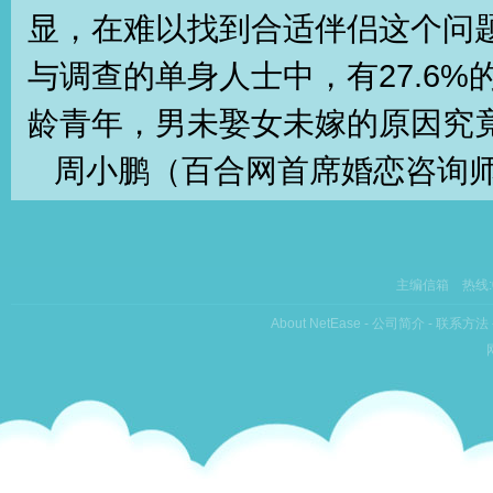
显，在难以找到合适伴侣这个问
与调查的单身人士中，有27.6
龄青年，男未娶女未嫁的原因究
周小鹏（百合网首席婚恋咨询
是他不想被束缚，要求自由，男
在一起的时候，对他来讲，他会
主编信箱
热线:0
他也不愿意选择（结婚），这是
About NetEase
-
公司简介
-
联系方法
哇，女人好麻烦啊，女人怎么会
不想吃这个，她说随便吧，随便
想很复杂，我没有办法搞定，所