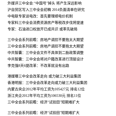
外媒评三中全会:“中国号”掉头 将产生深远影响
沪自贸区写入三中全会初稿 2014负面清单在研究
中电联专家谈电改：首先要理顺电价机制
专家料三中全会消费资源房产等税改步伐将提速
专家：石油进口权放开已成共识 或率先破局
三中全会系列前瞻：房地产调控不要抱太大期望
三中全会系列前瞻：房地产调控不要抱太大期望
中共智囊：三中全会文件不具体到二胎政策调整
中共智囊：三中全会将对户籍改革进行顶层设计
李克强8天6提改革：不改革就没有出路
港媒曝三中全会改革走向 或力破三大利益集团
香港明报：三中全会改革走向或力破三大利益集团
内蒙古央企2012年平均工资为105427元 排名12位
浙江央企2012年平均工资为106530元 排名11位
三中全会系列前瞻：经济“试验田”短期难扩大
三中全会系列前瞻：经济“试验田”短期难扩大