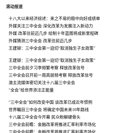
滚动报道
十八大以来经济综述：来之不易的稳中向好成绩单
外媒关注三中全会:深化改革为发展注入新动力
外媒:改革往前迈几步 绘制十年蓝图将成新里程碑
外媒猜测三中全会 改革往前迈几步
王建铆：三中全会第一迫切“取消独生子女政策”
王建铆：三中全会第一迫切“取消独生子女政策”
三中全会前夕习李频繁考察 释放改革信号
三中全会召开前一周高层频考察 释放改革信号
澳主流媒体密切关注十八届三中全会
“全会”给世界添注正能量
“三中全会”如何改变中国 谈改革已成近年惯例
世界瞩目三中全会 将确定中国未来10年路线
十八届三中全会今开幕 民众盼解硬骨头
三中全会前瞻：金融改革将推进汇率利率市场化
三中全会前瞻：金融改革将推进汇率利率市场化