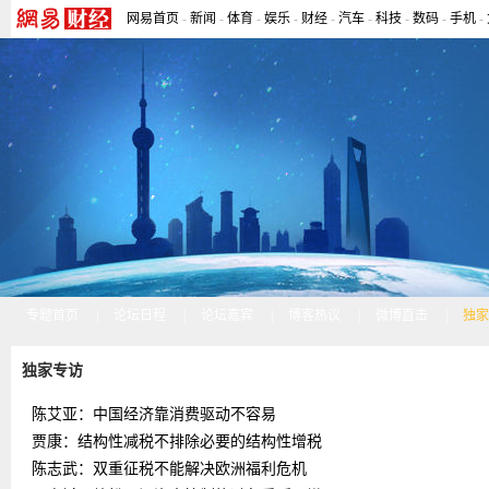
网易首页
-
新闻
-
体育
-
娱乐
-
财经
-
汽车
-
科技
-
数码
-
手机
-
专题首页
|
论坛日程
|
论坛嘉宾
|
博客热议
|
微博直击
|
独家
独家专访
陈艾亚：中国经济靠消费驱动不容易
贾康：结构性减税不排除必要的结构性增税
陈志武：双重征税不能解决欧洲福利危机