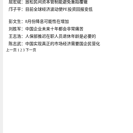
屈宏斌：放松民间资本管制能避免重蹈覆辙
邝子平：目前全球经济波动使PE投资回报变低
彭文生：8月份降息可能性在增加
刘胜军：中国企业未来十年都会非常痛苦
王志浩：人保部推迟在职人员退休年龄是必要的
陈志武：中国实现真正的市场经济需要国企民营化
上一页
1
2
3
下一页