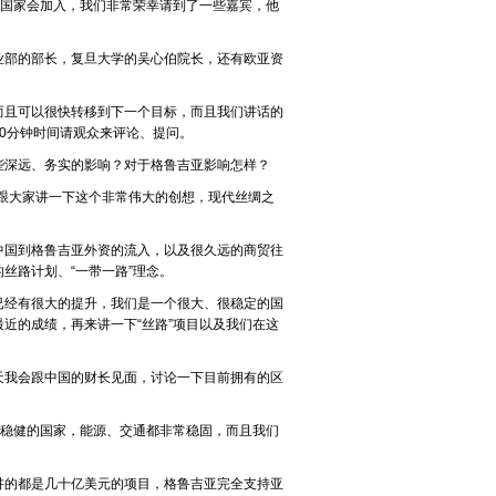
些国家会加入，我们非常荣幸请到了一些嘉宾，他
业部的部长，复旦大学的吴心伯院长，还有欧亚资
而且可以很快转移到下一个目标，而且我们讲话的
0分钟时间请观众来评论、提问。
些深远、务实的影响？对于格鲁吉亚影响怎样？
跟大家讲一下这个非常伟大的创想，现代丝绸之
中国到格鲁吉亚外资的流入，以及很久远的商贸往
丝路计划、“一带一路”理念。
已经有很大的提升，我们是一个很大、很稳定的国
近的成绩，再来讲一下“丝路”项目以及我们在这
天我会跟中国的财长见面，讨论一下目前拥有的区
、稳健的国家，能源、交通都非常稳固，而且我们
讲的都是几十亿美元的项目，格鲁吉亚完全支持亚