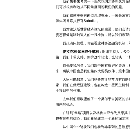
我们想要来考虑一下现代丝绸之路理念方面
们可以很有利地从不同角度回答我们的问题。
我们很荣幸拥有两位总理在座，一位是蒙古
源集团首席执行官Sobotka。
我对达沃斯世界经济论坛的感受，他们会请
姿态很像是咄咄逼人的一只小狗，所以我们希望
我想请问总理，你在看这种多边融资机制，
伊拉克利·加里巴什维利
：谢谢主持人，各位
路，我们非常支持、拥护这个想法，也想谈一下
首先要说的是，我们跟中国有很好的关系，
来，所以中国也是我们第四大贸易伙伴，跟中国
大家可能知道，我们格鲁吉亚非常具有战略
家，我们在做经济建设，也在构造一些民主机制
个项目中的作用。
去年我们跟欧盟签了一个类似于自贸区的协
域内的机会。
在讲到“丝路”项目以及格鲁吉亚作为贯穿
也有转型的雄心，我们希望建立一个新的深水港
从中国企业这块我们也看到非常强的意愿想