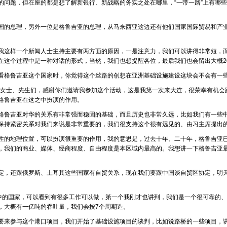
的问题，但在座的都是想了解新银行、新战略的务实之处在哪里，“一带一路”上有哪
国的总理，另外一位是格鲁吉亚的总理，从马来西亚这边还有他们国家国际贸易和产
我这样一个新闻人士主持主要有两方面的原因，一是注意力，我们可以讲得非常短，
在这个过程中是一种对话的形式，当然，我们也想提醒各位，最后我们也会留出大概2
看格鲁吉亚这个国家时，你觉得这个丝路的创想在亚洲基础设施建设这块会不会有一
女士、先生们，感谢你们邀请我参加这个活动，这是我第一次来大连，很荣幸有机会
格鲁吉亚在这之中扮演的作用。
格鲁吉亚对华的关系有非常强而稳固的基础，而且历史也非常久远，比如我们有一些
保持紧密关系对我们来说是非常重要的，我们很支持这个很有远见的、由习主席提出的
性的地理位置，可以扮演很重要的作用，我的意思是，过去十年、二十年，格鲁吉亚
，我们的商业、媒体、经商程度、自由程度是本区域内最高的。我想讲一下格鲁吉亚最
定，还跟俄罗斯、土耳其这些国家有自贸关系，现在我们要跟中国谈自贸区协定，明
其中的国家，可以看到有很多工作可以做，第一个我刚才也讲到，我们是一个很可靠的
，大概有一亿吨的吞吐量，我们会按7个周期造。
要来参与这个港口项目，我们开始了基础设施项目的谈判，比如说路桥的一些项目，