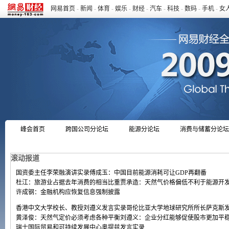
网易首页
-
新闻
-
体育
-
娱乐
-
财经
-
汽车
-
科技
-
数码
-
手机
-
女
峰会首页
跨国公司分论坛
能源分论坛
消费与储蓄分论坛
money.163.com
滚动报道
国资委主任李荣融演讲实录
傅成玉：中国目前能源消耗可让GDP再翻番
杜江：旅游业占据去年消费的相当比重
贾承造：天然气价格偏低不利于能源开
许成钢：金融机构应恢复信息强制披露
香港中文大学校长、教授刘遵义发言实录
哥伦比亚大学地球研究所所长萨克斯
黄泽俊：天然气定价必须考虑各种平衡
刘遵义：企业分红能够促使股市更加平
瑞士国际贸易和可持续发展中心奥提兹发言实录