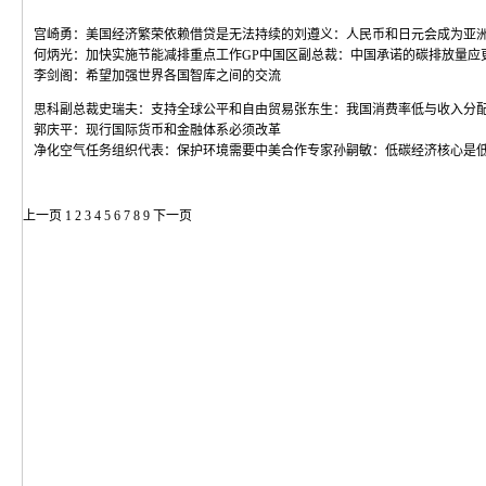
宫崎勇：美国经济繁荣依赖借贷是无法持续的
刘遵义：人民币和日元会成为亚
何炳光：加快实施节能减排重点工作
GP中国区副总裁：中国承诺的碳排放量应
李剑阁：希望加强世界各国智库之间的交流
思科副总裁史瑞夫：支持全球公平和自由贸易
张东生：我国消费率低与收入分
郭庆平：现行国际货币和金融体系必须改革
净化空气任务组织代表：保护环境需要中美合作
专家孙嗣敏：低碳经济核心是
上一页
1
2
3
4
5
6
7
8
9
下一页