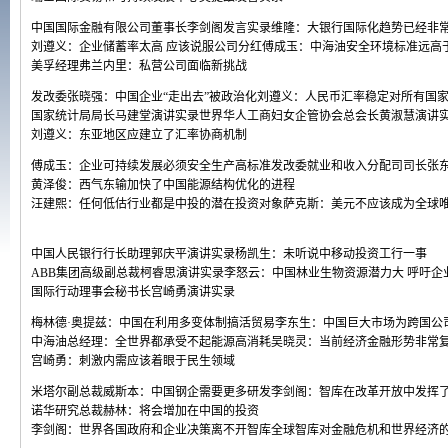
中国国际金融有限公司董事长李剑阁发言实录
维隆：大银行国际化趋势已经非
刘遵义：企业储蓄率太高 应该说服公司分红
傅成玉：中海油安全环境标准远高
美孚经理弗兰内里：私营公司面临新挑战
发改委张晓强：中国企业“走出去”被政治化
刘遵义：人民币汇率稳定对所有国
国家统计局局长马建堂演讲实录
世界华人工商妇女企管协会总会长黄淑慧演讲
刘遵义：东亚地区应建立了汇率协商机制
傅成玉：企业可持续发展必须安全生产高标准
发改委就业和收入分配司司长张
黄泽俊：西气东输加快了中国能源结构优化的进程
汪建熙：任何低估行业都是中投的潜在投资对象
萨克斯：美元不应该成为全球
中国人民银行行长助理郭庆平演讲实录
杨凯生：未听说中移动投资工行一事
ABB集团高级副总裁柯睿思演讲实录
李怒云：中国林业生物资源潜力大 呼吁企
国际行动理事会秘书长宫崎勇演讲实录
梅林德·奥提兹：中国在利用多变体制搞活贸易
李东生：中国巨大市场为跨国公
中海油总经理：全世界都承受不起能源高消耗
吴晓灵：当前经济金融形势非常
宫崎勇：刺激内需应该着眼于民生领域
米塔尔副总裁威斯本：中国钢企需要更多研发
李剑阁：智库在改革开放中发挥
诺华研究总裁赫林：将会增加在中国的投资
李剑阁：世界各国政府和企业决策离不开智库
全球智库对金融危机和世界经济