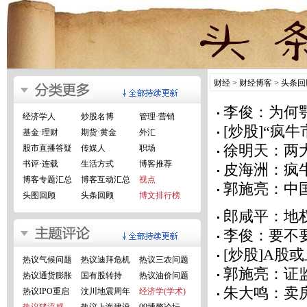
财经
>
财经博客
>
头条回
李俊：为何
经济学人
炒股名博
管理·营销
[炒股]“疯
基金·理财
期货·黄金
外汇
徐明天：两
股市直播答疑
传媒人
职场
书评·连载
生活方式
博客推荐
皮海洲：疯
博客专题汇总
博客互动汇总
视点
郭施亮：中
头图回顾
头条回顾
博文排行榜
郎咸平：地
李俊：要不
[炒股]A股
热议气候问题
热议迪拜危机
热议三农问题
郭施亮：证
热议通货膨胀
国有股转持
热议油价问题
朱大鸣：卖
热议IPO重启
汶川地震周年
经济学(学术)