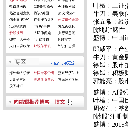
热议猪流感
热议上海建设
09博鳌论坛
叶檀：上证
热议新医改
G20伦敦峰会
创业板推出
牛刀：美联
热议金融危机
热议“美国”
热议“救市”
09全国"两会"
产业振兴计划
热议房价走势
张五常：经
汇源收购案
“毒奶”事件
黄光裕被拘
[炒股]“赌
炒股技巧
人民币问题
央行降息潮
盛博：中国
09年十大牛股
4万亿救市
9.18救市
人口生育政策
评说茅于轼
评说任志强
郎咸平：产
牛刀：黄金要
徐斌：股市
徐斌：积极
海外华人学者
外国专家学者
燕京经济学社
天则研究所
香港投资专家
首席经济学家
郭施亮：股
股民律师
盛博：A股
叶檀：中国
周俊生：垄
[炒股]注册
盛博：201