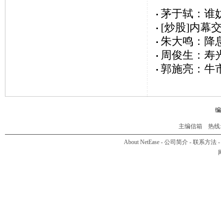
茅于轼：谁
[炒股]内幕
朱大鸣：降
周俊生：寿
郭施亮：牛
编
主编信箱
热线:01
About NetEase
-
公司简介
-
联系方法