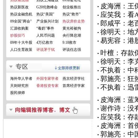
热议猪流感
热议上海建设
09博鳌论坛
皮海洲：王
热议新医改
G20伦敦峰会
创业板推出
应笑我：看
热议金融危机
热议“美国”
热议“救市”
09全国"两会"
产业振兴计划
热议房价走势
郎咸平：老
汇源收购案
“毒奶”事件
黄光裕被拘
徐明天：地
炒股技巧
人民币问题
央行降息潮
易宪容：港
09年十大牛股
4万亿救市
9.18救市
人口生育政策
评说茅于轼
评说任志强
叶檀：存款
徐明天：李
不执着：中
郭施亮：狂
海外华人学者
外国专家学者
燕京经济学社
天则研究所
香港投资专家
首席经济学家
不执着：迅
股民律师
皮海洲：蓝
谢作诗：没
应笑我：存款
皮海洲：首
郭施亮：中