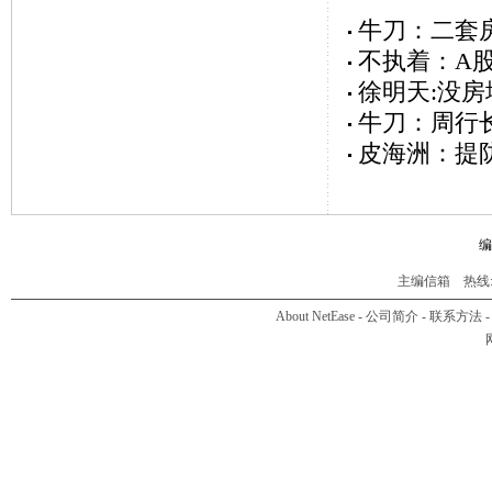
牛刀：二套
不执着：A
徐明天:没
牛刀：周行
皮海洲：提
编
主编信箱
热线:01
About NetEase
-
公司简介
-
联系方法