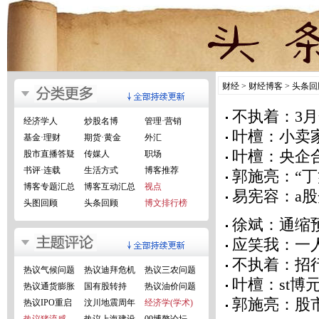
财经
>
财经博客
>
头条回
不执着：3
经济学人
炒股名博
管理·营销
叶檀：小卖
基金·理财
期货·黄金
外汇
叶檀：央企
股市直播答疑
传媒人
职场
书评·连载
生活方式
博客推荐
郭施亮：“丁
博客专题汇总
博客互动汇总
视点
易宪容：a
头图回顾
头条回顾
博文排行榜
徐斌：通缩
应笑我：一
不执着：招
热议气候问题
热议迪拜危机
热议三农问题
叶檀：st博
热议通货膨胀
国有股转持
热议油价问题
郭施亮：股
热议IPO重启
汶川地震周年
经济学(学术)