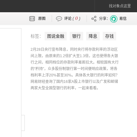
找对象点这里
0
(
)
原图
评论
分享：
易信
标签：
图说金融
银行
降息
存钱
2月28日央行宣布降息，同时央行将存款利率的浮动区
间上限，由原来的1.2倍扩大至1.3倍，这也使得各大银
行之间，相同档位的存款利率差距拉大。相较国有大行
的“矜持”，众多股份制银行第一时间便响应政策，将各
档利率上浮20%甚至30%。具体各大银行的利率如何？
网易财经查询了国内16家A股上市银行以及广发和邮储
两家大型全国型银行的利率，一起来看看。