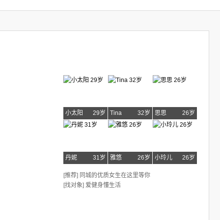
小太阳
29岁
Tina
32岁
思思
26岁
丹妮
31岁
雅悠
26岁
小玲儿
26岁
[推荐] 同城的优质女生在这里等你
[找对象] 爱健身懂生活