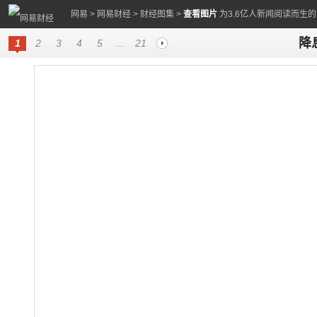
网易
>
网易财经
>
财经图集
>
查看图片
为3.6亿人新闻阅读而生
降
1
2
3
4
5
...
21