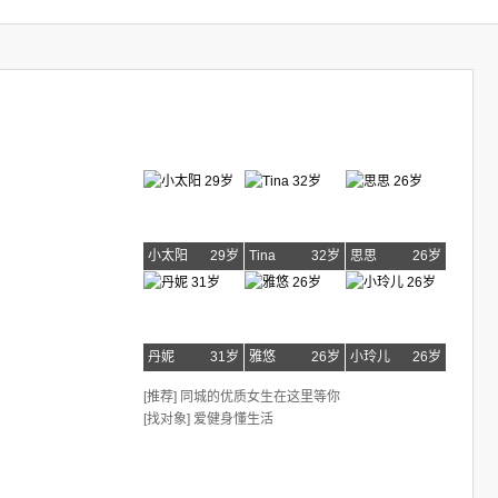
小太阳
29岁
Tina
32岁
思思
26岁
丹妮
31岁
雅悠
26岁
小玲儿
26岁
[推荐] 同城的优质女生在这里等你
[找对象] 爱健身懂生活