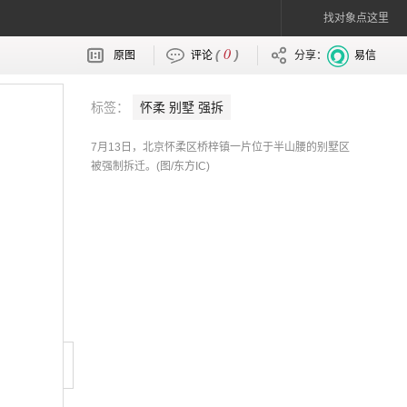
找对象点这里
0
(
)
原图
评论
分享：
易信
标签：
怀柔 别墅 强拆
7月13日，北京怀柔区桥梓镇一片位于半山腰的别墅区
被强制拆迁。(图/东方IC)