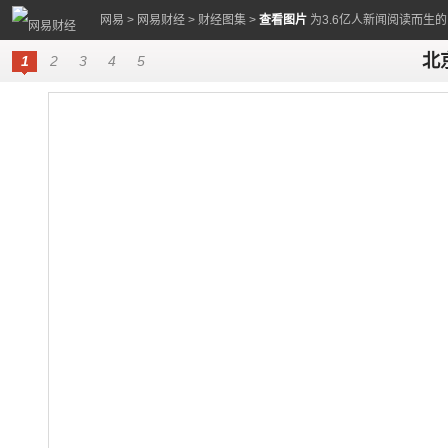
网易
>
网易财经
>
财经图集
>
查看图片
为3.6亿人新闻阅读而生
北
1
2
3
4
5