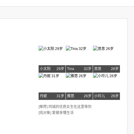
小太阳
29岁
Tina
32岁
思思
26岁
丹妮
31岁
雅悠
26岁
小玲儿
26岁
[推荐] 同城的优质女生在这里等你
[找对象] 爱健身懂生活