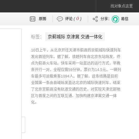
找对象点这里
0
(
)
原图
评论
分享：
易信
标签：
京蓟城际 京津冀 交通一体化
10日上午，从北京开往天津市蓟县的京蓟城际快速列车
发出首班列车。据了解，该趟列车自北京东站始发，终
点为蓟县火车站。快车采用一站直达的运行方式，早晚
各开行一对，全程仅需59分钟，票价为14.5元。一辆列
车最多可运载乘客1094人。据了解，这条线路是目前
全国第一条由县域始发直达北京的城际快速列车，结束
了北京至蓟县没有轨道交通的历史，对实现天津北部地
区与首度之间的互联互通、加快构建京津冀交通一体
化。