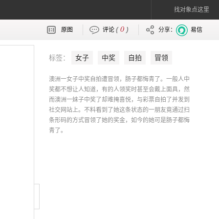
找对象点这里
0
(
)
原图
评论
分享：
易信
标签：
女子
中奖
自拍
冒领
澳洲一女子中奖自拍遭冒领，肠子都悔青了。一般人中
奖都不想让人知道，有的人领奖时甚至会戴上面具，然
而澳洲一妹子中奖了却难掩喜悦，与彩票自拍了并发到
社交网站上。不料看到了她这条状态的一朋友竟通过扫
条形码的方式冒领了她的奖金，如今的她可是肠子都悔
青了。