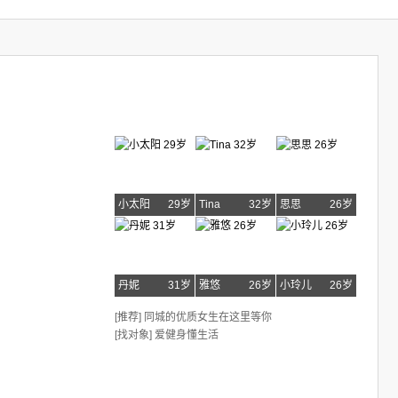
小太阳
29岁
Tina
32岁
思思
26岁
丹妮
31岁
雅悠
26岁
小玲儿
26岁
[推荐] 同城的优质女生在这里等你
[找对象] 爱健身懂生活