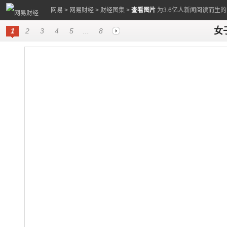
网易
>
网易财经
>
财经图集
>
查看图片
为3.6亿人新闻阅读而生
女
1
2
3
4
5
...
8