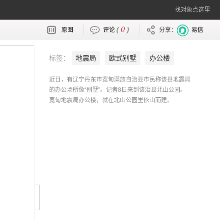
找对象点这里
0
(
)
原图
评论
分享：
易信
标签：
地震局
欧式别墅
办公楼
近日，有辽宁丹东市宽甸满族自治县市民称该县地震局
的办公场所像“别墅”。记者8日来到该治县北山公园。
宽甸地震局办公楼，就在北山公园里依山而建。