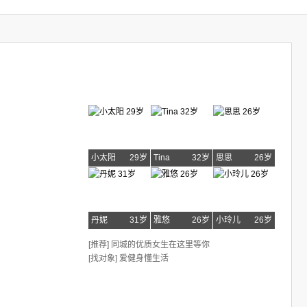
小太阳
29岁
Tina
32岁
思思
26岁
丹妮
31岁
雅悠
26岁
小玲儿
26岁
[推荐] 同城的优质女生在这里等你
[找对象] 爱健身懂生活