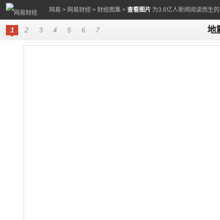
网易
>
网易财经
>
财经图集
>
查看图片
为3.6亿人新闻阅读而生
地
1
2
3
4
5
6
7