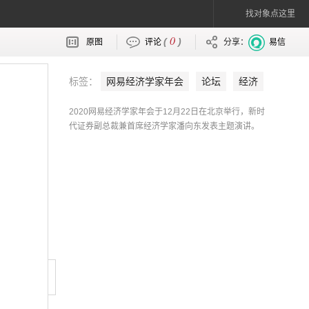
找对象点这里
0
(
)
原图
评论
分享：
易信
标签：
网易经济学家年会
论坛
经济
网易财经
宏观经济
潘向东
证券
2020网易经济学家年会于12月22日在北京举行，新时
经济学家
代证券副总裁兼首席经济学家潘向东发表主题演讲。