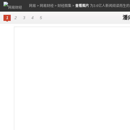
网易
>
网易财经
>
财经图集
>
查看图片
为3.6亿人新闻阅读而生
潘
1
2
3
4
5