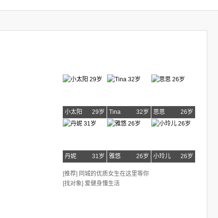
小太阳
29岁
Tina
32岁
思思
26岁
丹妮
31岁
雅悠
26岁
小玲儿
26岁
[推荐] 同城的优质女生在这里等你
[找对象] 爱健身懂生活