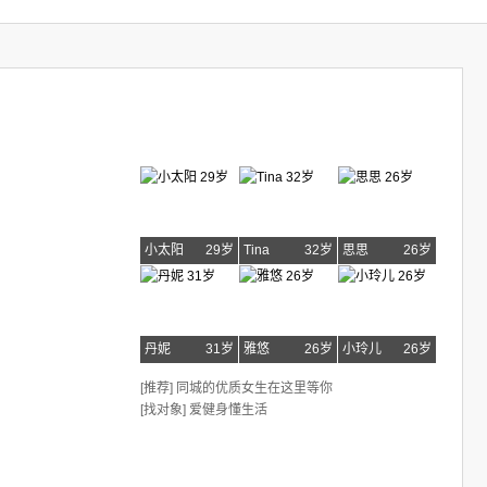
小太阳
29岁
Tina
32岁
思思
26岁
丹妮
31岁
雅悠
26岁
小玲儿
26岁
[推荐] 同城的优质女生在这里等你
[找对象] 爱健身懂生活