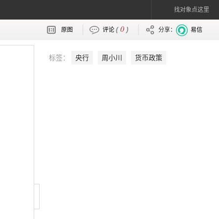
找对象点这里
0
(
)
原图
评论
分享：
易信
标签：
央行
周小川
货币政策