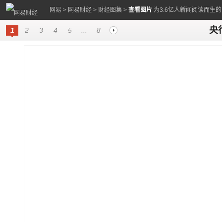
网易
>
网易财经
>
财经图集
>
查看图片
为3.6亿人新闻阅读而生
央
1
2
3
4
5
...
8