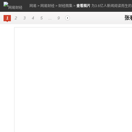
网易
>
网易财经
>
财经图集
>
查看图片
为3.6亿人新闻阅读而生
张
1
2
3
4
5
...
9