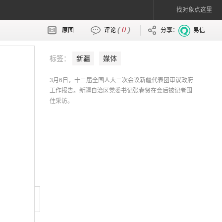
找对象点这里
0
(
)
原图
评论
分享：
易信
标签：
新疆
媒体
3月6日，十二届全国人大二次会议新疆代表团审议政府
工作报告。新疆自治区党委书记张春贤在会后被记者围
住采访。