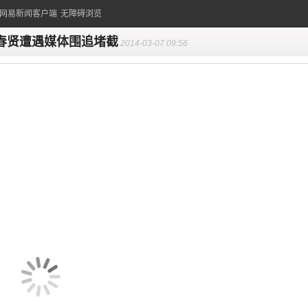
的网易新闻客户端
无障碍浏览
春贤遭遇媒体围追堵截
2014-03-07 09:56