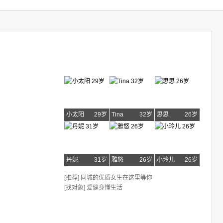
小太阳
29岁
Tina
32岁
思思
26岁
丹妮
31岁
雅悠
26岁
小玲儿
26岁
[推荐] 同城的优质女生在这里等你
[找对象] 爱健身懂生活