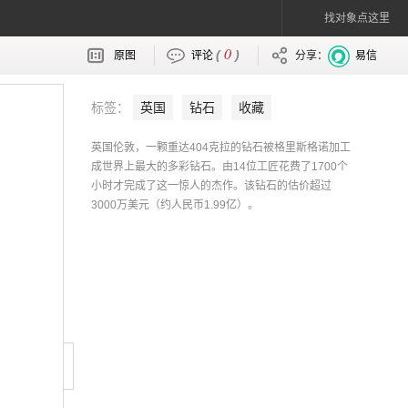
找对象点这里
0
(
)
原图
评论
分享：
易信
标签：
英国
钻石
收藏
英国伦敦，一颗重达404克拉的钻石被格里斯格诺加工
成世界上最大的多彩钻石。由14位工匠花费了1700个
小时才完成了这一惊人的杰作。该钻石的估价超过
3000万美元（约人民币1.99亿）。