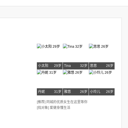
小太阳
29岁
Tina
32岁
思思
26岁
丹妮
31岁
雅悠
26岁
小玲儿
26岁
[推荐] 同城的优质女生在这里等你
[找对象] 爱健身懂生活