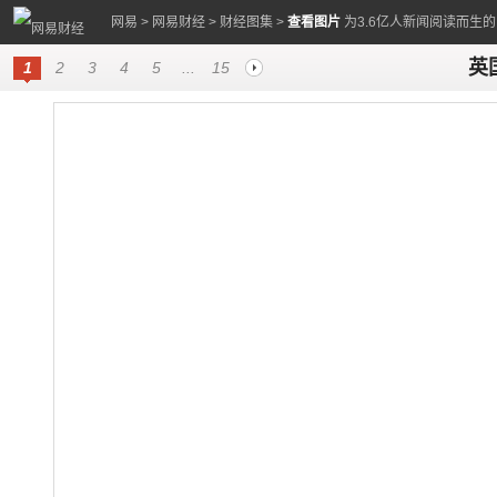
网易
>
网易财经
>
财经图集
>
查看图片
为3.6亿人新闻阅读而生
英
1
2
3
4
5
...
15