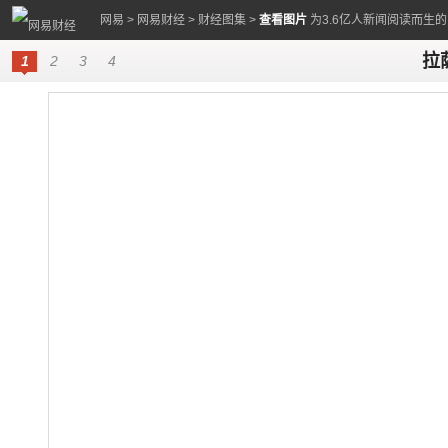
网易
>
网易财经
>
财经图集
>
查看图片
为3.6亿人新闻阅读而生
拉
1
2
3
4