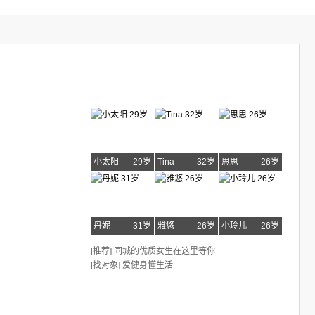
小太阳
29岁
Tina
32岁
思思
26岁
丹妮
31岁
雅悠
26岁
小玲儿
26岁
[推荐] 同城的优质女生在这里等你
[找对象] 爱健身懂生活