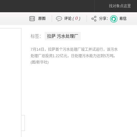
找对象点这里
0
(
)
原图
评论
分享：
易信
标签：
拉萨 污水处理厂
7月14日，拉萨首个污水处理厂竣工并试运行，该污水
处理厂总投资1.22亿元，日处理污水能力达到5万吨。
(图/新华社)