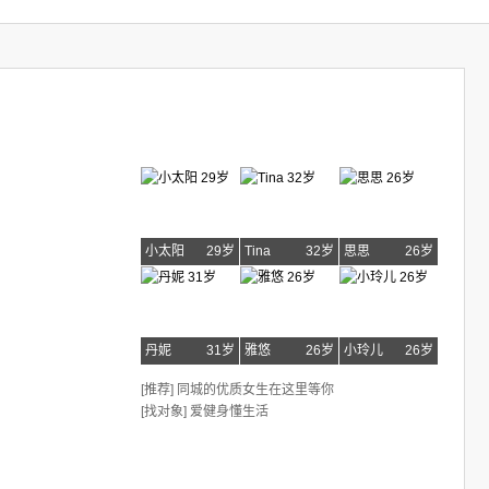
小太阳
29岁
Tina
32岁
思思
26岁
丹妮
31岁
雅悠
26岁
小玲儿
26岁
[推荐] 同城的优质女生在这里等你
[找对象] 爱健身懂生活