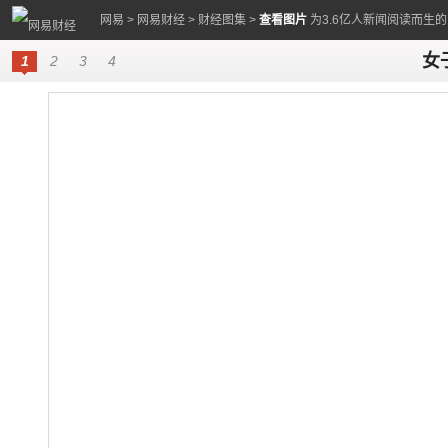
网易
>
网易财经
>
财经图集
>
查看图片
为3.6亿人新闻阅读而生
女
1
2
3
4