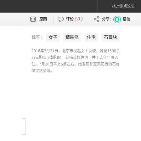
找对象点这里
0
(
)
原图
评论
分享：
易信
标签：
女子
精装修
住宅
石膏块
2016年7月31日，北京市民赵女士反映，她花1500余
万元购买了朝阳区一处精装修住宅，并于去年年底入
住。7月26日早上6点左右，她发现卧室天花板的石膏
块突然坠落。