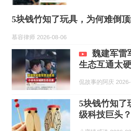
5块钱竹知了玩具，为何难倒
慕容律师 2026-08-06
魏建军雷
生态互通太
侃故事的阿庆 2026-0
5块钱竹知了
级科技巨头