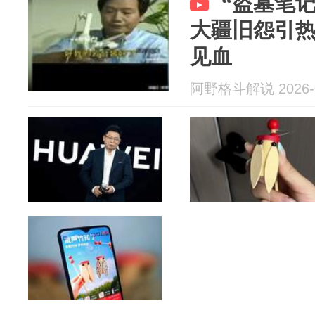
“盗墓笔
大疆旧怨引
见血
阿野格斗解说 2026-0