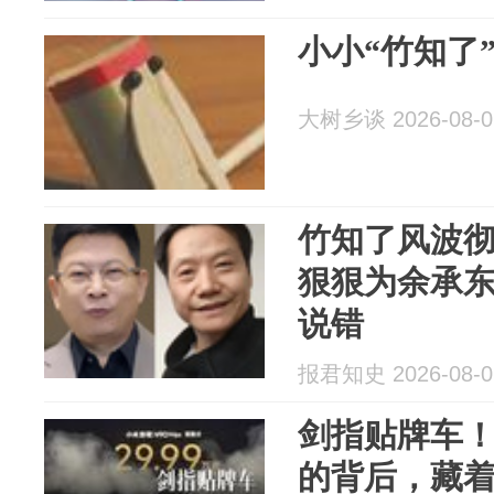
小小“竹知了
大树乡谈 2026-08-0
竹知了风波
狠狠为余承
说错
报君知史 2026-08-0
剑指贴牌车！
的背后，藏