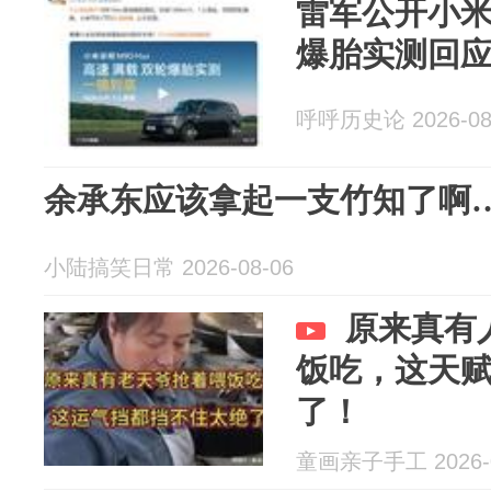
雷军公开小
爆胎实测回
呼呼历史论 2026-08
余承东应该拿起一支竹知了啊
小陆搞笑日常 2026-08-06
原来真有
饭吃，这天
了！
童画亲子手工 2026-0