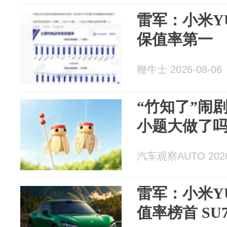
雷军：小米Y
保值率第一
鞭牛士 2026-08-06
“竹知了”闹
小题大做了
汽车观察AUTO 2026
雷军：小米Y
值率榜首 SU