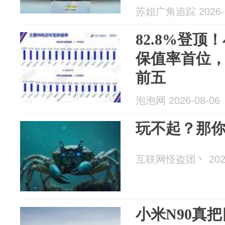
苏姐广角追踪 2026-0
82.8%登顶
保值率首位
前五
泡泡网 2026-08-06
玩不起？那
互联网怪盗团丶 2026
小米N90真