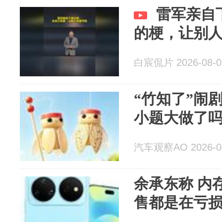
雷军亲自
的梗，让别
白宸侃片 2026-08-0
“竹知了”闹
小题大做了
汽车观察AO 2026-0
余承东称 内
售都是在亏