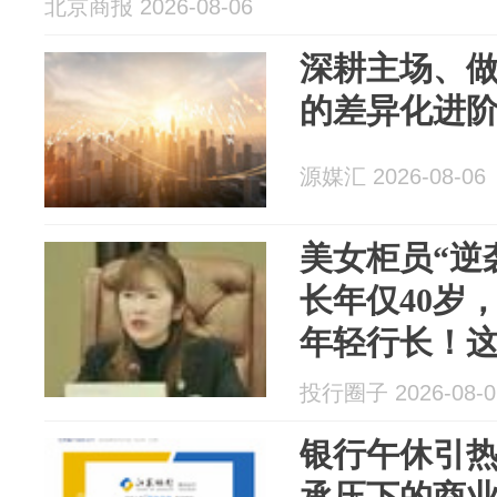
北京商报 2026-08-06
深耕主场、
的差异化进
源媒汇 2026-08-06
美女柜员“逆
长年仅40岁
年轻行长！
热议
投行圈子 2026-08-0
银行午休引
承压下的商