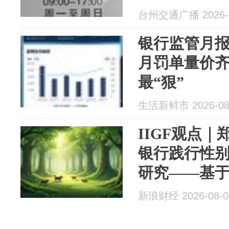
搜引热议
台州交通广播 2026-0
银行监管月报｜
月罚单量价
最“狠”
生活新鲜市 2026-08
IIGF观点
银行践行性
研究——基
实践分析
新浪财经 2026-08-0