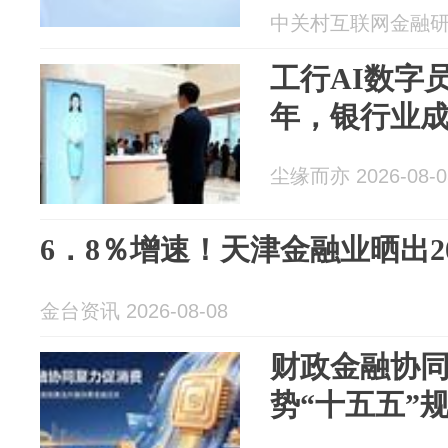
市场深化务实
中关村互联网金融研究院
工行AI数字员
年，银行业
尘缘而亦 2026-08-0
6．8％增速！天津金融业晒出20
金台资讯 2026-08-08
财政金融协同
势“十五五”