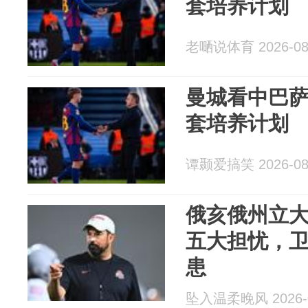
套培养计划
老嗮说体育 2026-08
曼城看中巴
套培养计划
谭颞爱搞笑 2026-08
俄亥俄州立大
五大担忧，
患
坠入温柔晚风 2026-0