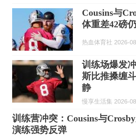
Cousins与
体重差42磅
热血体育社 2026-08
训练场爆发
斯比推搡缠
静
慢享生活集 2026-08
训练营冲突：Cousins与Cro
演练强势反弹