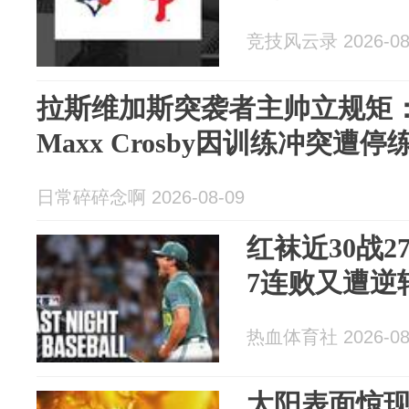
竞技风云录 2026-08
拉斯维加斯突袭者主帅立规矩：Kir
Maxx Crosby因训练冲突遭停
日常碎碎念啊 2026-08-09
红袜近30战
7连败又遭逆
热血体育社 2026-08
太阳表面惊现