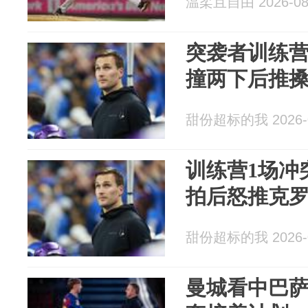
温柔且自由 2026-08
突袭者训练
撞两下后推
甜份超标的我 2026-0
训练营1场冲
拍后怒推克
甜份超标的我 2026-0
曼城看中巴