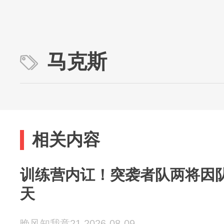
马克斯
相关内容
训练营内讧！突袭者队两将因
天
晚风知我意21 2026-08-09