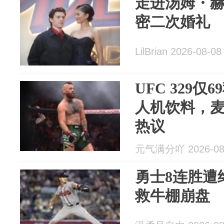
走进汤姆・
密二次婚礼
LilBrian 2026-08-08
UFC 329
人机饮料，
热议
元气满分吖 2026-08
勇士8连胜遭
救牛棚崩盘