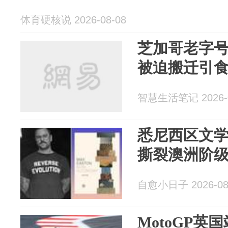
体育硬核说 2026-08-08
芝加哥老字
被迫搬迁引
智慧生活笔记 2026-0
悉尼西区文
撕裂澳洲阶
自愈小日子 2026-08
MotoGP