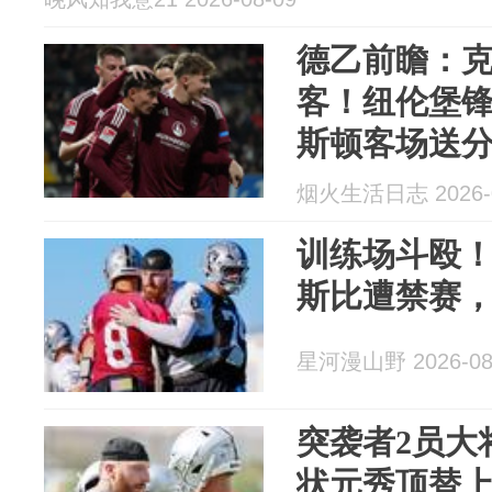
德乙前瞻：
客！纽伦堡
斯顿客场送
烟火生活日志 2026-0
训练场斗殴！
斯比遭禁赛
星河漫山野 2026-08
突袭者2员大
状元秀顶替