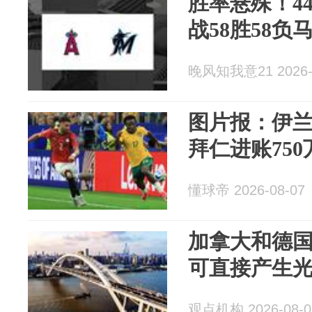
胜率悬殊！4
战58胜58负
晚风知我意21 2026-
图片报：伊
拜仁进账750
懂球帝 2026-08-07
加拿大和德
可直接产生
观点机构 2026-08-0