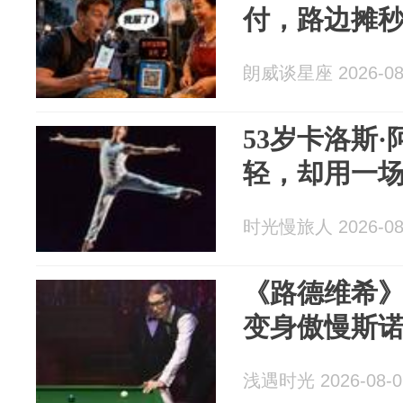
付，路边摊
朗威谈星座 2026-08
53岁卡洛斯
轻，却用一
时光慢旅人 2026-08
《路德维希
变身傲慢斯
浅遇时光 2026-08-0