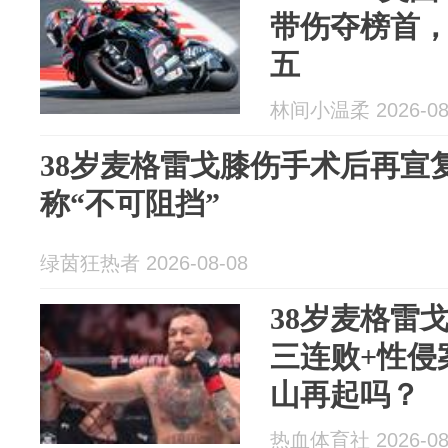
带伤夺榜首
五
林间小温柔 2026-08
38岁麦格雷戈膝伤手术后再宣复
称“不可阻挡”
绿茵狂热者 2026-08-08
38岁麦格雷
三连败+性侵
山再起吗？
热血体育社 2026-08