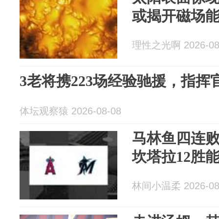
或揭开磁场
理性之光啊 2026-08
3老将携223场经验驰援，指
体坛观察猿 2026-08-08
马林鱼四连败
坎塔拉12胜
林间小温柔 2026-08