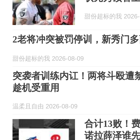
甜份超标的我 2026-0
2老将冲突被罚停训，新秀门
甜份超标的我 2026-08-09
突袭者训练内讧！两将斗殴遭
趁机受重用
温柔且自由 2026-08-09
合计13败！
诺拉薛泽谁