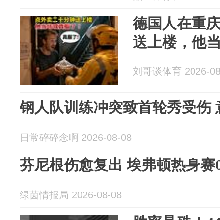
德国人在重
送上楼，他
刘哥谈体育 2026-08
钢人队训练冲突致首轮秀受伤 
日常碎碎念啊 2026-08-08
芬尼根伤愈复出 埃弗顿热身赛0
绿茵情报局 2026-08-08