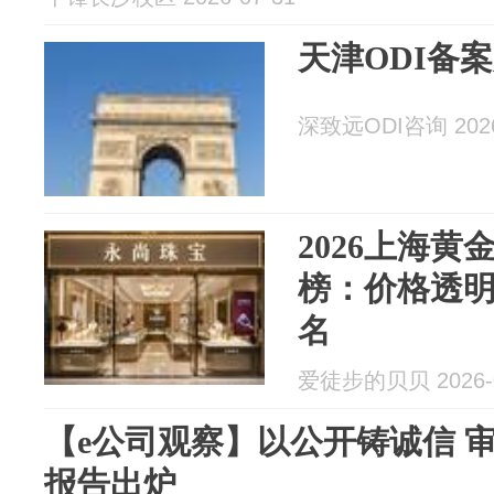
天津ODI备
深致远ODI咨询 2026
2026上海
榜：价格透明
名
爱徒步的贝贝 2026-0
【e公司观察】以公开铸诚信 
报告出炉