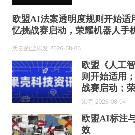
欧盟AI法案透明度规则开始适
忆挑战赛启动，荣耀机器人手
历史的尘埃发 2026-08-05
欧盟《人工
则开始适用；
战赛启动；荣耀R
置曝光
果壳 2026-08-04
欧盟AI标注
效