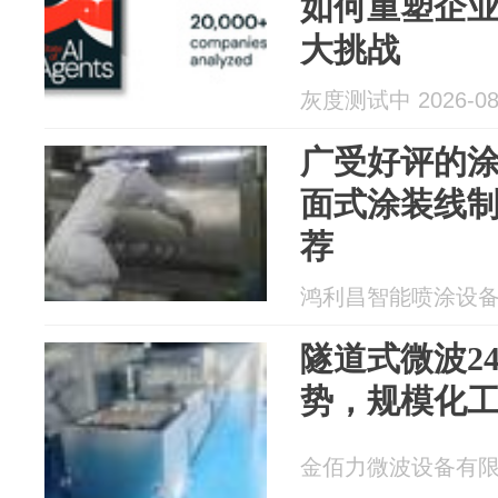
如何重塑企业
大挑战
灰度测试中 2026-08
广受好评的
面式涂装线
荐
鸿利昌智能喷涂设备制造
隧道式微波2
势，规模化
金佰力微波设备有限公司