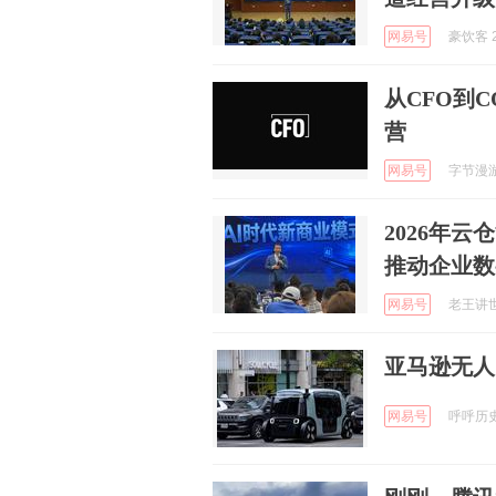
网易号
豪饮客 2
从CFO到
营
网易号
字节漫游指
2026年
推动企业数
网易号
老王讲世界
亚马逊无人
网易号
呼呼历史论