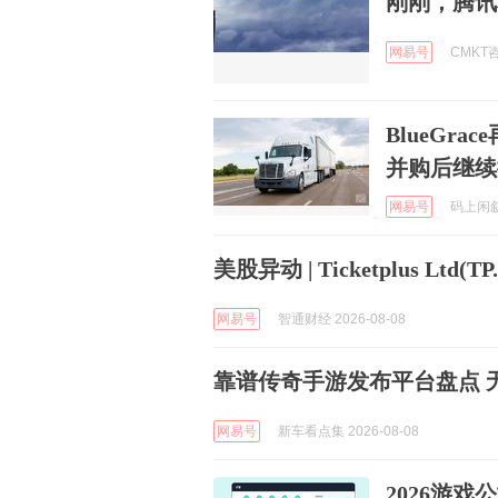
刚刚，腾讯
网易号
CMKT咨
BlueGr
并购后继续
网易号
码上闲叙 
美股异动 | Ticketplus L
网易号
智通财经 2026-08-08
靠谱传奇手游发布平台盘点 
网易号
新车看点集 2026-08-08
2026游