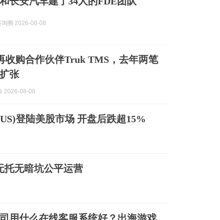
和长安汽车建了34人的FDE团队
询圈 2026-08-08
ace再收购合作伙伴Truk TMS，去年两笔
扩张
2026-08-08
td(TP.US)登陆美股市场 开盘后跌超15%
无托无暗坑公平运营
戏公司用什么在线客服系统好？出海游戏