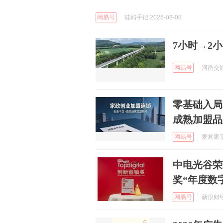
网易号
硅屿手记 2026-08-08
7小时→2
网易号
河南交通广
零基础入局
成熟加盟品
网易号
爱君家享时
中电光谷荣获
奖“年度数
网易号
新浪财经 