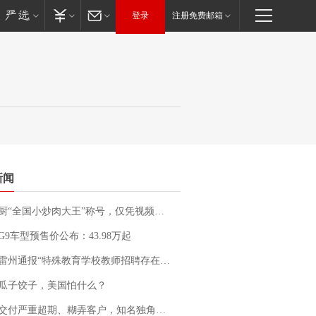
登录
注册免费邮箱
新闻
“全国小炒肉大王”称号，仅凭视频评出？中国烹饪协会回应
G9车型预售价公布：43.98万起
通报“特殊教育学校教师招聘存在违规行为”：已启动问责程序 副校长被停职
瓜子饺子，美国怕什么？
期、糊弄客户，知名独角兽车企创始人回应：都没证据，将依法采取措施，“本人长期与美国交管局保持沟通，对方表示肯定”