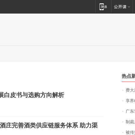
热点
费大厨
务发展白皮书与选购方向解析
享界
广东雷州
制裁
云仓酒庄完善酒类供应链服务体系 助力渠
被传交付严重超