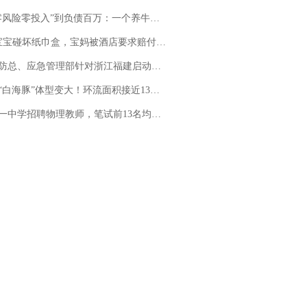
险零投入”到负债百万：一个养牛项目崩盘后，谁该为农户的贷款买单丨红星调查
坏纸巾盒，宝妈被酒店要求赔付924元！三亚一酒店回复：骨瓷定制！网友一查价格，吵翻了
总、应急管理部针对浙江福建启动防汛防台风四级应急响应
白海豚”体型变大！环流面积接近13个浙江那么大
招聘物理教师，笔试前13名均遭淘汰？教育局：已叫停招聘，成立调查组全面核查