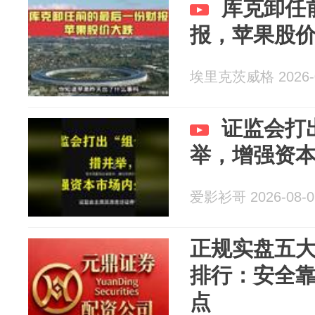
库克卸任
报，苹果股
埃里克茨威格 2026-0
证监会打
举，增强资
爱影衫哥 2026-08-0
正规实盘五
排行：安全
点