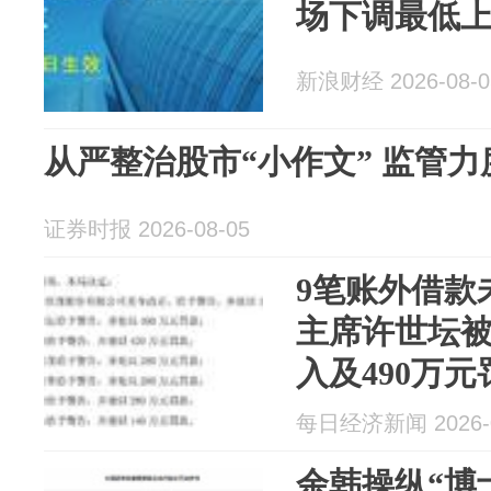
场下调最低
新浪财经 2026-08-0
从严整治股市“小作文” 监管
证券时报 2026-08-05
9笔账外借款
主席许世坛被
入及490万
关注港交所
每日经济新闻 2026-0
等后续进展
余韩操纵“博