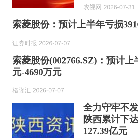
发生规模性
农视网 2026-07-31
索菱股份：预计上半年亏损3910
证券时报 2026-07-07
索菱股份(002766.SZ)：预计
元-4690万元
格隆汇 2026-07-07
全力守牢不
陕西累计下达
127.39亿元