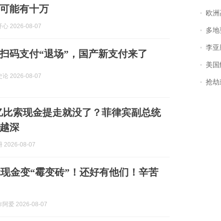
可能有十万
欧洲
 2026-08-07
多地
李亚鹏含泪感谢“
扫码支付“退场”，国产新支付来了
美国
 2026-08-07
抢劫刺死
25亿比索现金提走就没了？菲律宾副总统
越深
2026-08-07
现金变“霉变砖”！还好有他们！辛苦
爱 2026-08-07