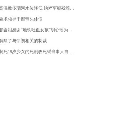
高温致多瑙河水位降低 纳粹军舰残骸重见天日
要求领导干部带头休假
地铁吐血女孩”胡心瑶为嫣然天使捐99999元：这份捐赠太沉重，尊重其捐赠意愿，个人向胡心瑶和她的病友之家各捐赠99999元
解除了与伊朗相关的制裁
19岁少女的死刑改死缓当事人自述：出狱11年间始终刻意躲避被害人家属