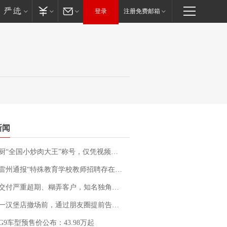
登录
注册免费邮箱
新闻
“全国小炒肉大王”称号，仅凭视频评出？中国烹饪协会回应
通报“特殊教育学校教师招聘存在违规行为”：已启动问责程序 副校长被停职
期、糊弄客户，知名独角兽车企创始人回应：都没证据，将依法采取措施，“本人长期与美国交管局保持沟通，对方表示肯定”
撤场前，通过朋友圈提前告知逐一退费，有顾客仅剩1元也全被退回，分文不少；顾客：言而有信，让人感动
G9车型预售价公布：43.98万起