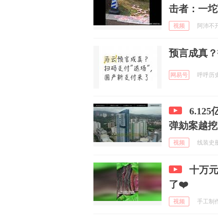
击者：一坨
视频
阿沛不开心
预言成真？
网易号
呼呼历史论
6.1
弹劾案越挖
视频
线装史册 
十万元
了❤️
视频
手工制作阿