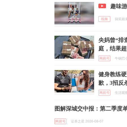
趣味
视频
搞笑姐弟 
央妈曾“排
庭，结果超
网易号
牛锅巴小钒
健身教练硬
歉，3招反
网易号
生活观察员
图解深城交中报：第二季度单季
网易号
证券之星 2026-08-07