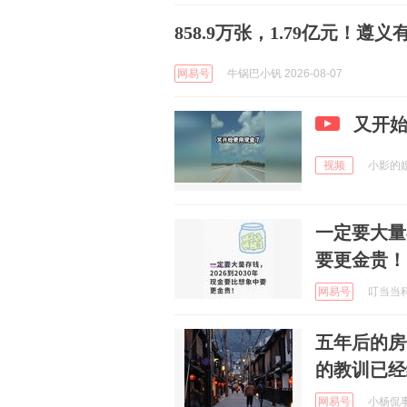
858.9万张，1.79亿元！遵
网易号
牛锅巴小钒 2026-08-07
又开
视频
小影的娱乐
一定要大量存
要更金贵！
网易号
叮当当科技
五年后的房
的教训已经
网易号
小杨侃事 