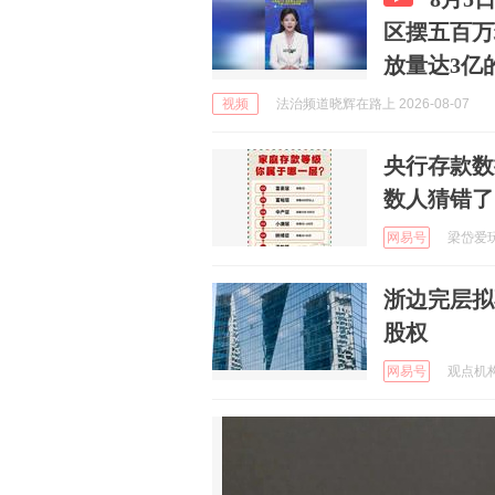
区摆五百万
放量达3亿
视频
法治频道晓辉在路上 2026-08-07
央行存款数
数人猜错了
网易号
梁岱爱玩车
浙边完层拟
股权
网易号
观点机构 