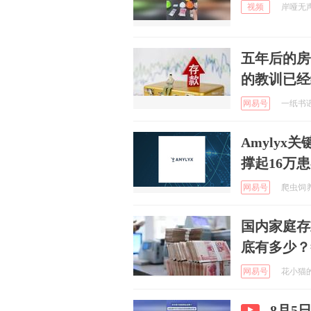
视频
岸哑无声c
五年后的房
的教训已经
网易号
一纸书谣 
Amylyx
撑起16万
网易号
爬虫饲养员
国内家庭存
底有多少？
网易号
花小猫的美
8月5