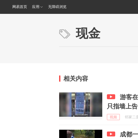
网易首页
应用
无障碍浏览
现金
相关内容
游客
只指墙上告
视频
邻家二蛋不
成都一