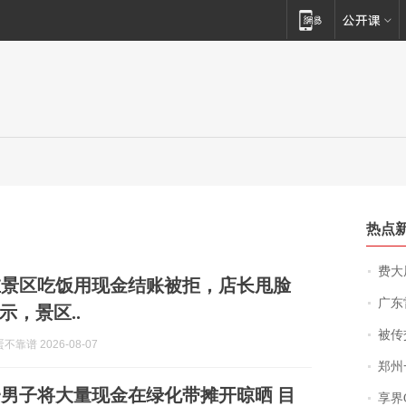
热点
费大厨
在景区吃饭用现金结账被拒，店长甩脸
广东雷州
示，景区..
被传交付严重超
靠谱 2026-08-07
郑州一汉堡店
男子将大量现金在绿化带摊开晾晒 目
享界