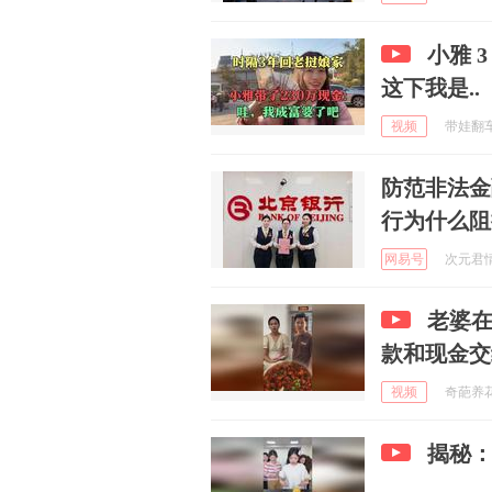
小雅 
这下我是..
视频
带娃翻车老
防范非法金
行为什么阻
网易号
次元君情感
老婆
款和现金交
视频
奇葩养花人
揭秘