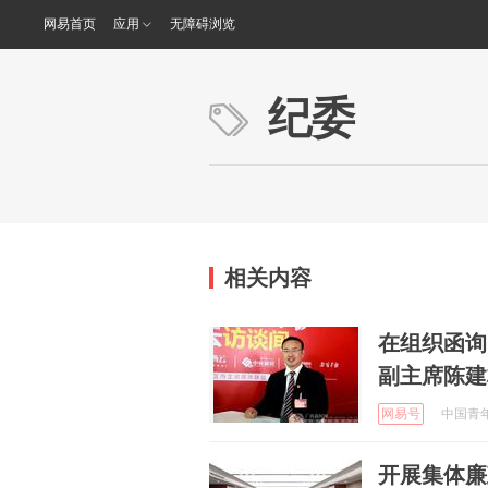
网易首页
应用
无障碍浏览
纪委
相关内容
在组织函询
副主席陈建
网易号
中国青年报
开展集体廉