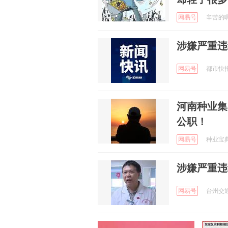
网易号
辛苦的啊欣
涉嫌严重违
网易号
都市快报橙
河南种业集
公职！
网易号
种业宝典 
涉嫌严重违
网易号
台州交通广