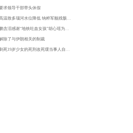
要求领导干部带头休假
高温致多瑙河水位降低 纳粹军舰残骸重见天日
地铁吐血女孩”胡心瑶为嫣然天使捐99999元：这份捐赠太沉重，尊重其捐赠意愿，个人向胡心瑶和她的病友之家各捐赠99999元
解除了与伊朗相关的制裁
19岁少女的死刑改死缓当事人自述：出狱11年间始终刻意躲避被害人家属