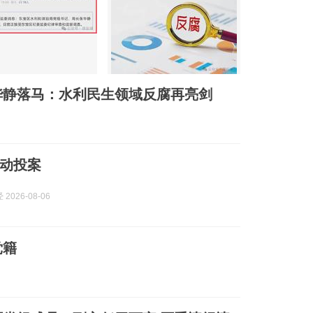
华静落马：水利民生领域反腐再亮剑
动投案
2026-08-06
党籍