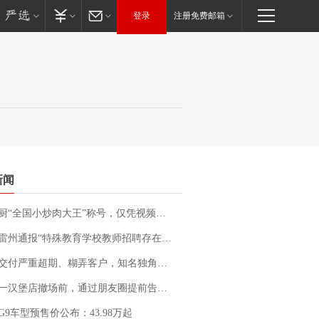
登录
注册免费邮箱
新闻
“全国小炒肉大王”称号，仅凭视频评出？中国烹饪协会回应
通报“特殊教育学校教师招聘存在违规行为”：已启动问责程序 副校长被停职
期、糊弄客户，知名独角兽车企创始人回应：都没证据，将依法采取措施，“本人长期与美国交管局保持沟通，对方表示肯定”
撤场前，通过朋友圈提前告知逐一退费，有顾客仅剩1元也全被退回，分文不少；顾客：言而有信，让人感动
G9车型预售价公布：43.98万起