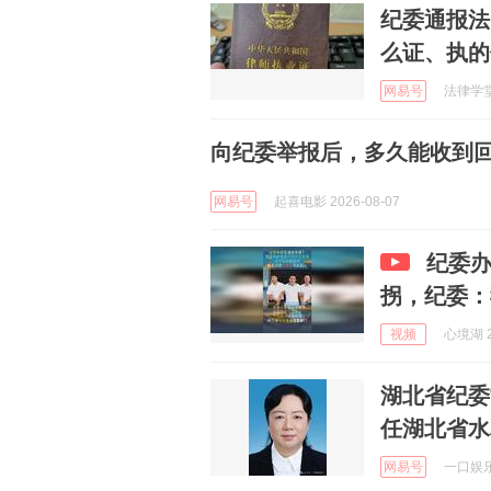
纪委通报法
么证、执的
网易号
法律学堂 
向纪委举报后，多久能收到
网易号
起喜电影 2026-08-07
纪委
拐，纪委：
视频
心境湖 2
湖北省纪委
任湖北省水
网易号
一口娱乐 