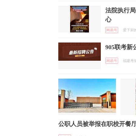
法院执行局
心
网易号
爱下厨的阿
905联考
网易号
福建考编
公职人员被举报在职校开餐厅