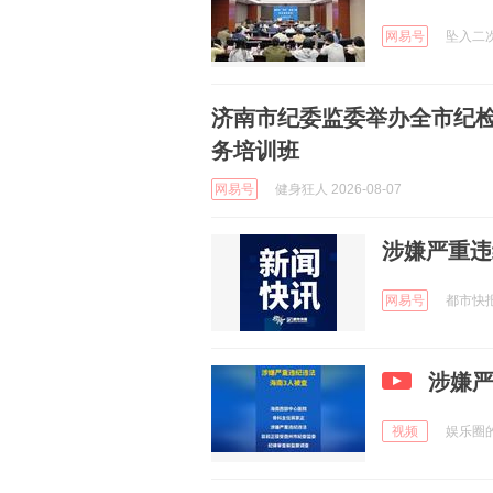
网易号
坠入二次元
济南市纪委监委举办全市纪
务培训班
网易号
健身狂人 2026-08-07
涉嫌严重违
网易号
都市快报橙
涉嫌严
视频
娱乐圈的笔