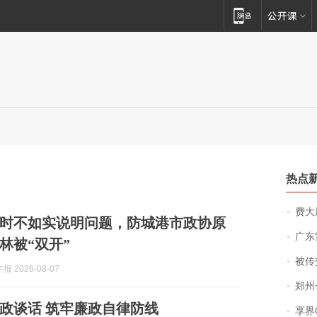
热点
费大厨
时不如实说明问题，防城港市政协原
广东雷州
林被“双开”
被传交付严重超
 2026-08-07
郑州一汉堡店
政谈话 筑牢廉政自律防线
享界