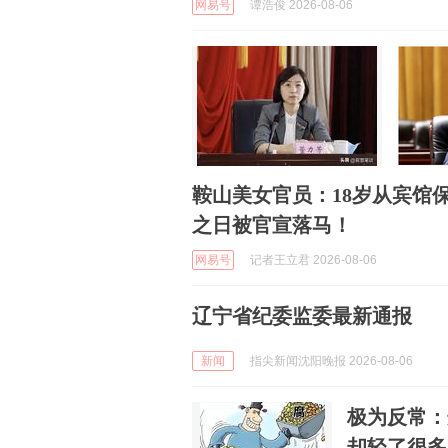
网易号
谭浩俊 2026-08-06
鞍山美女官员：18岁从宾馆
之日被官宣落马！
网易号
记者王立君 2026-08-06
辽宁省纪委监委最新通报
新闻
指尖新闻沈阳晚报 2026-08-06
极为反常：
却轻了很多