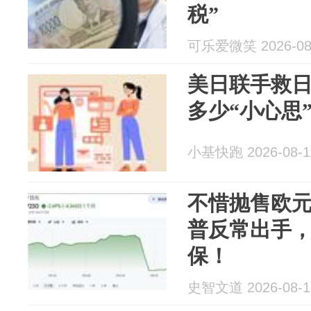
税”
可乐爱微笑 2026-08
美日联手救
多少“小心思
小基快跑 2026-08-1
不惜抛售欧
普反常出手
保！
史智文道 2026-08-1